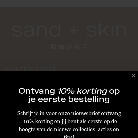
KLANTENSERVICE
Algemene Voorwaarden
Ontvang
10% korting
op
Bestellen & Verzenden
je eerste bestelling
Betalen
Schrijf je in voor onze nieuwsbrief ontvang
Retourneren
-10% korting en jij bent als eerste op de
Disclaimer
hoogte van de nieuwe collecties, acties en
Privacy & Cookiebeleid
tips!