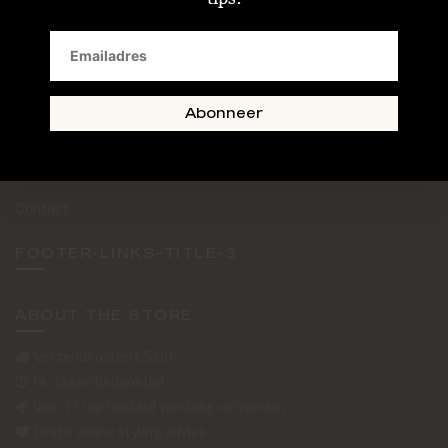
SAND + SKIN
The Journal
Routebeschrijving
Abonneer
Retourformulier
Over Ons
Contact
FOOTER-LINKS-TITLE-3
ABOUT THE STORE
Verzendkosten €5,50
14 dagen bedenktijd
Voor 17 uur besteld vandaag verzonden
Gratis online styling advies