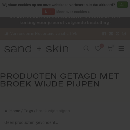
Wij slaan cookies op om onze website te verbeteren. Is dat akkoord?
Ja
Nee
Meer over cookies »
Schrijf je nu in voor de nieuwsbrief en ontvang -10%
korting voor je eerst volgende bestelling!
Verzenden in Nederland vanaf €4,95
0
0
PRODUCTEN GETAGD MET
BROEK WIJDE PIJPEN
Home
/
Tags
/
broek wijde pijpen
Geen producten gevonden!...