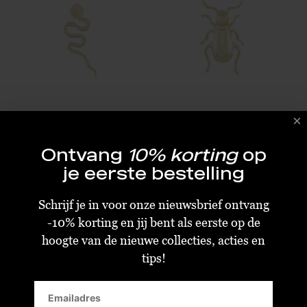
I Am Jai Broche Snake
I Am Jai Broche Beatle
Ontvang
10% korting
op
je eerste bestelling
€15,98
€15,98
€39,95
€39,95
Standaard
Standaard
Schrijf je in voor onze nieuwsbrief ontvang
-10% korting en jij bent als eerste op de
hoogte van de nieuwe collecties, acties en
tips!