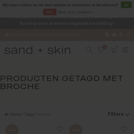
Wij slaan cookies op om onze website te verbeteren. Is dat akkoord?
Ja
Nee
Meer over cookies »
Schrijf je nu in voor de nieuwsbrief en ontvang -10%
korting voor je eerst volgende bestelling!
Verzenden in Nederland vanaf €4,95
0
0
PRODUCTEN GETAGD MET
BROCHE
Filters
Home
/
Tags
/
broche
SALE
SALE