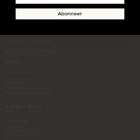
Abonneer
KLANTENSERVICE
Algemene Voorwaarden
Bestellen & Verzenden
Betalen
Retourneren
Disclaimer
Privacy & Cookiebeleid
SAND + SKIN
The Journal
Routebeschrijving