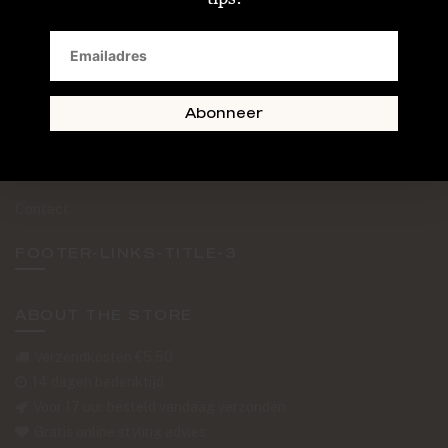
SAND + SKIN
The Journal
Routebeschrijving
Abonneer
Retourformulier
Over Ons
Contact
FOOTER-LINKS-TITLE-3
ABOUT THE STORE
Verzendkosten €5,50
14 dagen bedenktijd
Voor 17 uur besteld vandaag verzonden
Gratis online styling advies