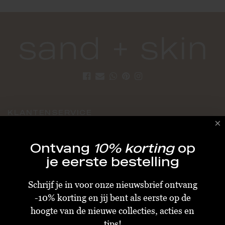
KLANTENSERVICE
Algemene Voorwaarden
Ontvang
10% korting
op
Bestellen & Verzenden
je eerste bestelling
Betalen
Schrijf je in voor onze nieuwsbrief ontvang
Retourneren
-10% korting en jij bent als eerste op de
Disclaimer
hoogte van de nieuwe collecties, acties en
Privacy & Cookiebeleid
tips!