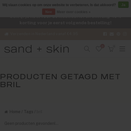
Wij slaan cookies op om onze website te verbeteren. Is dat akkoord?
Ja
Nee
Meer over cookies »
Schrijf je nu in voor de nieuwsbrief en ontvang -10%
korting voor je eerst volgende bestelling!
Verzenden in Nederland vanaf €4,95
0
0
PRODUCTEN GETAGD MET
BRIL
Home
/
Tags
/
bril
Geen producten gevonden!...