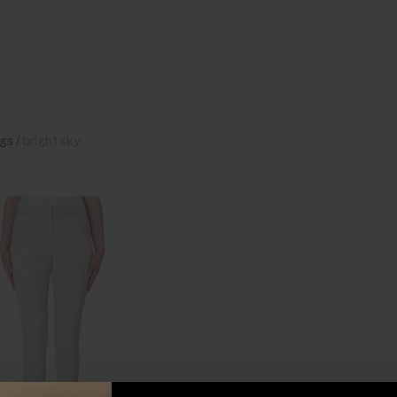
gs
/
bright sky