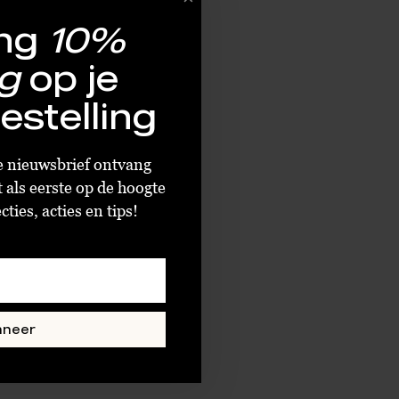
ng
10%
g
op je
estelling
ze nieuwsbrief ontvang
t als eerste op de hoogte
ties, acties en tips!
nneer