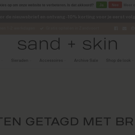
kies op om onze website te verbeteren. Is dat akkoord?
Ja
Nee
Meer o
voor de nieuwsbrief en ontvang -10% korting voor je eerst vo
nen 1-2 werkdagen
Gratis ophalen in Zandvoort
Sieraden
Accessoires
Archive Sale
Shop de look
EN GETAGD MET BR