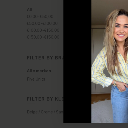
All
€0,00
-
€50,00
€50,00
-
€100,00
€100,00
-
€150,00
€150,00
-
€150,00
FILTER BY BRANDS
Size :
Alle merken
Five Units
FILTER BY KLEUREN
Beige / Creme / Sand
(1)