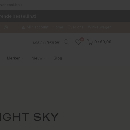
ver cookies »
lgende bestelling!
Mijn account
Home
Over ons
Winkelwagen
0
0
/
€0,00
Login / Register
Merken
Nieuw
Blog
IGHT SKY