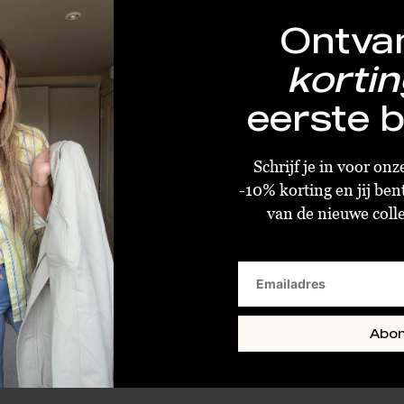
Ontva
kortin
eerste b
Five Units Pants Angelie Bright Sky
€47,98
€119,95
Schrijf je in voor on
-10% korting en jij ben
 26
Size : 25
Size : 28
van de nieuwe collec
Abo