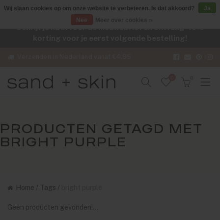
Wij slaan cookies op om onze website te verbeteren. Is dat akkoord?
Ja
Nee
Meer over cookies »
Schrijf je nu in voor de nieuwsbrief en ontvang -10%
korting voor je eerst volgende bestelling!
Verzenden in Nederland vanaf €4,95
0
0
PRODUCTEN GETAGD MET
BRIGHT PURPLE
Home
/
Tags
/
bright purple
Geen producten gevonden!...