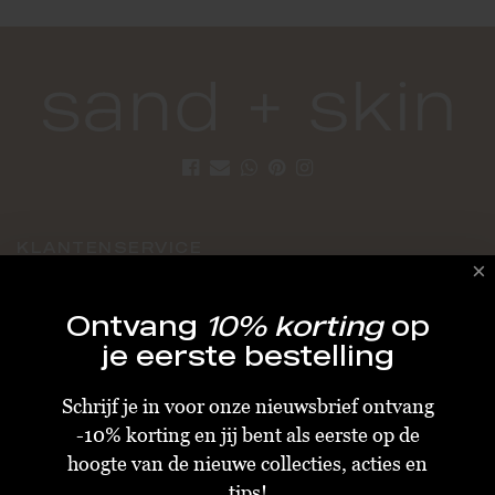
KLANTENSERVICE
Algemene Voorwaarden
Ontvang
10% korting
op
Bestellen & Verzenden
je eerste bestelling
Betalen
Schrijf je in voor onze nieuwsbrief ontvang
Retourneren
-10% korting en jij bent als eerste op de
Disclaimer
hoogte van de nieuwe collecties, acties en
Privacy & Cookiebeleid
tips!