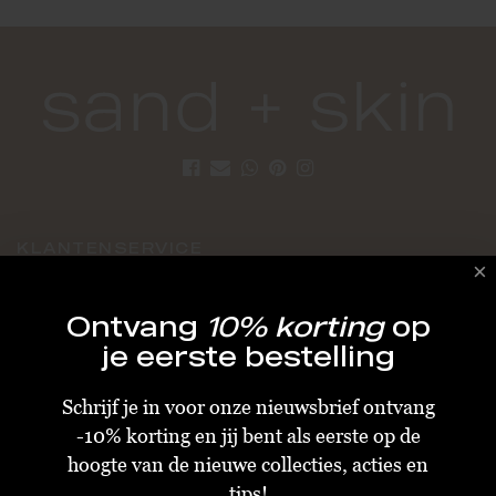
KLANTENSERVICE
Algemene Voorwaarden
Ontvang
10% korting
op
Bestellen & Verzenden
je eerste bestelling
Betalen
Schrijf je in voor onze nieuwsbrief ontvang
Retourneren
-10% korting en jij bent als eerste op de
Disclaimer
hoogte van de nieuwe collecties, acties en
Privacy & Cookiebeleid
tips!