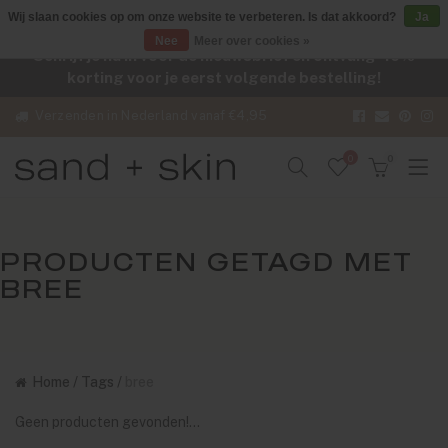
Wij slaan cookies op om onze website te verbeteren. Is dat akkoord?
Ja
Nee
Meer over cookies »
Schrijf je nu in voor de nieuwsbrief en ontvang -10%
korting voor je eerst volgende bestelling!
Verzenden in Nederland vanaf €4,95
0
0
PRODUCTEN GETAGD MET
BREE
Home
/
Tags
/
bree
Geen producten gevonden!...