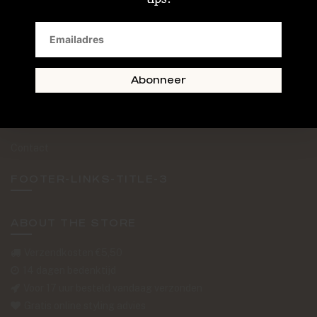
SAND + SKIN
The Journal
Routebeschrijving
Abonneer
Retourformulier
Over Ons
Contact
FOOTER-LINKS-TITLE-3
ABOUT THE STORE
Verzendkosten €5,50
14 dagen bedenktijd
Voor 17 uur besteld vandaag verzonden
Gratis online styling advies