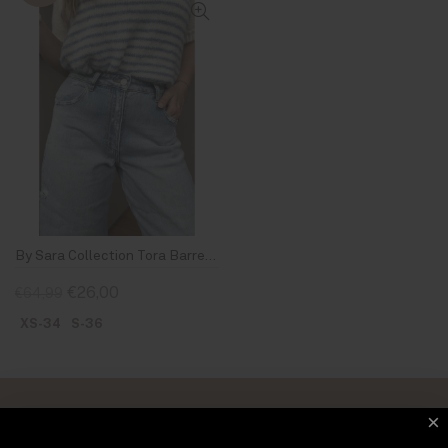
By Sara Collection Tora Barrel Jeans High Waist Licht Blauw
€26,00
€64,99
XS-34
S-36