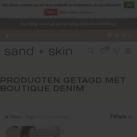
Wij slaan cookies op om onze website te verbeteren. Is dat akkoord?
Ja
Nee
Meer over cookies »
Schrijf je nu in voor de nieuwsbrief en ontvang -10%
korting voor je eerst volgende bestelling!
Verzenden in Nederland vanaf €4,95
0
0
PRODUCTEN GETAGD MET
BOUTIQUE DENIM
Filters
Home
/
Tags
/
boutique denim
SALE