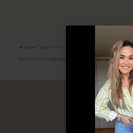
Home
/
Tags
/
borduursel
Geen producten gevonden!...