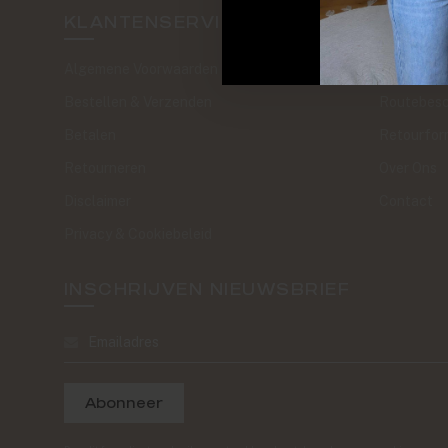
KLANTENSERVICE
SAND 
Algemene Voorwaarden
The Journa
Bestellen & Verzenden
Routebesc
Betalen
Retourfor
Retourneren
Over Ons
Disclaimer
Contact
Privacy & Cookiebeleid
INSCHRIJVEN NIEUWSBRIEF
Abonneer