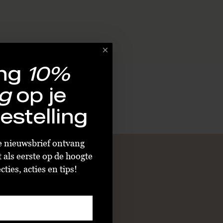
ng
10%
g
op je
estelling
ze nieuwsbrief ontvang
t als eerste op de hoogte
ties, acties en tips!