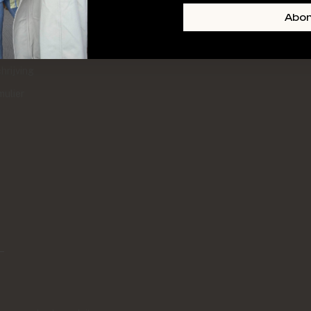
+ SKIN
FOOTER-LINKS-TITLE-3
Abo
l
hrijving
mulier