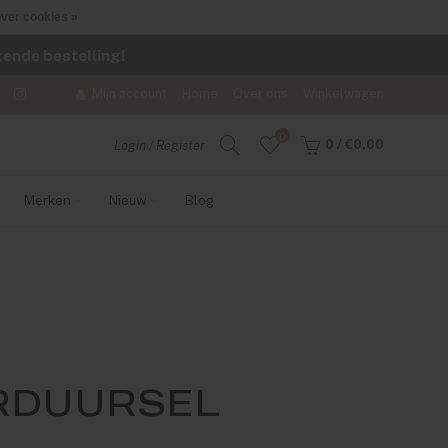
ver cookies »
lgende bestelling!
Mijn account
Home
Over ons
Winkelwagen
0
0
/
€0,00
Login / Register
Merken
Nieuw
Blog
RDUURSEL