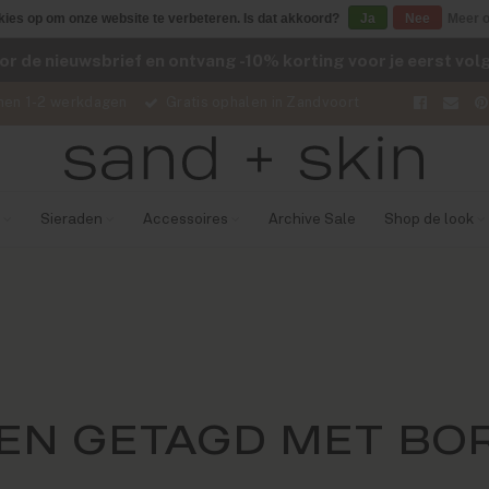
kies op om onze website te verbeteren. Is dat akkoord?
Ja
Nee
Meer o
voor de nieuwsbrief en ontvang -10% korting voor je eerst vo
nen 1-2 werkdagen
Gratis ophalen in Zandvoort
Sieraden
Accessoires
Archive Sale
Shop de look
EN GETAGD MET BO