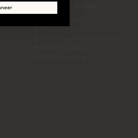
ABOUT THE STORE
nneer
Verzendkosten €5,50
14 dagen bedenktijd
Voor 17 uur besteld vandaag verzonden
Gratis online styling advies
100% Boutique pick up