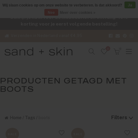
Wij slaan cookies op om onze website te verbeteren. Is dat akkoord?
Ja
Nee
Meer over cookies »
Schrijf je nu in voor de nieuwsbrief en ontvang -10%
korting voor je eerst volgende bestelling!
Verzenden in Nederland vanaf €4,95
0
0
PRODUCTEN GETAGD MET
BOOTS
Filters
Home
/
Tags
/
boots
SALE
SALE