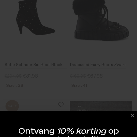
Sofie Schnoor Siri Boot Black Studs
Deabused Furry Boots Zwart
€81,98
€67,98
€204,95
€169,95
Size : 36
Size : 41
SALE
Ontvang
10% korting
op