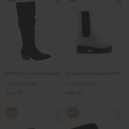
DW\\RS Boots Rimini Black Suède
Deabused Kate Braided Off White Boots
€59,98
€71,98
€149,95
€179,95
Size : 37
Size : 39
SALE
SALE