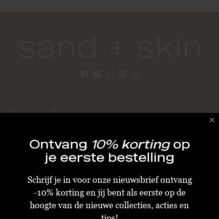
KLANTENSERVICE
Algemene Voorwaarden
Ontvang
10% korting
op
Bestellen & Verzenden
je eerste bestelling
Betalen
Schrijf je in voor onze nieuwsbrief ontvang
Retourneren
-10% korting en jij bent als eerste op de
Disclaimer
hoogte van de nieuwe collecties, acties en
Privacy & Cookiebeleid
tips!