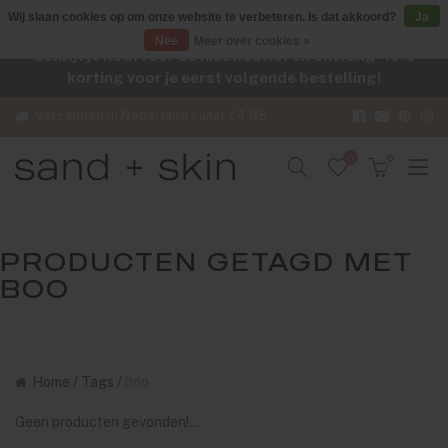
Wij slaan cookies op om onze website te verbeteren. Is dat akkoord?
Ja
Nee
Meer over cookies »
Schrijf je nu in voor de nieuwsbrief en ontvang -10%
korting voor je eerst volgende bestelling!
Verzenden in Nederland vanaf €4,95
0
0
PRODUCTEN GETAGD MET
BOO
Home
/
Tags
/
boo
Geen producten gevonden!...