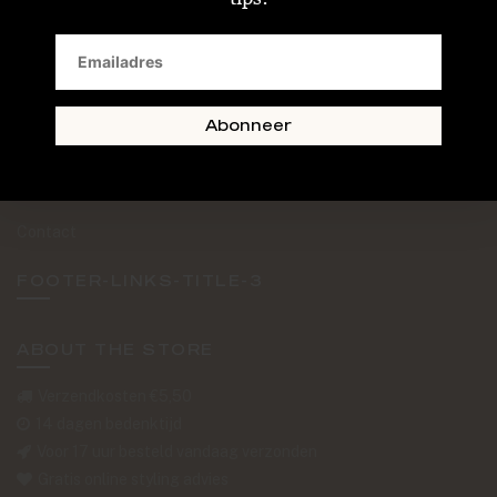
SAND + SKIN
The Journal
Routebeschrijving
Abonneer
Retourformulier
Over Ons
Contact
FOOTER-LINKS-TITLE-3
ABOUT THE STORE
Verzendkosten €5,50
14 dagen bedenktijd
Voor 17 uur besteld vandaag verzonden
Gratis online styling advies