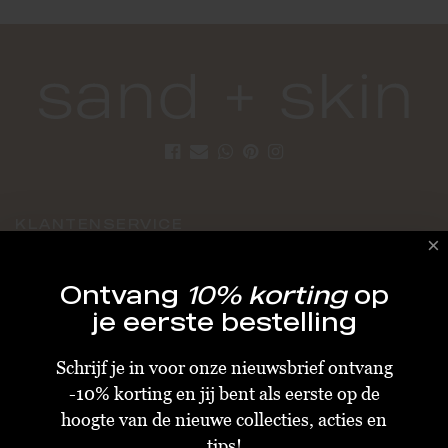
KLANTENSERVICE
Algemene Voorwaarden
Ontvang
10% korting
op
Bestellen & Verzenden
je eerste bestelling
Betalen
Schrijf je in voor onze nieuwsbrief ontvang
Retourneren
-10% korting en jij bent als eerste op de
Disclaimer
hoogte van de nieuwe collecties, acties en
Privacy & Cookiebeleid
tips!