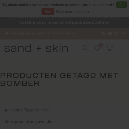
Wij slaan cookies op om onze website te verbeteren. Is dat akkoord?
Ja
Nee
Meer over cookies »
Schrijf je nu in voor de nieuwsbrief en ontvang -10%
korting voor je eerst volgende bestelling!
Verzenden in Nederland vanaf €4,95
0
0
PRODUCTEN GETAGD MET
BOMBER
Home
/
Tags
/
bomber
Geen producten gevonden!...