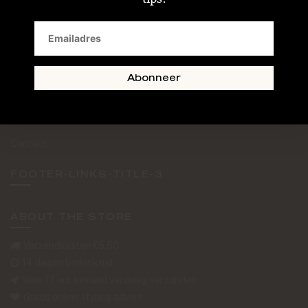
SAND + SKIN
The Journal
Routebeschrijving
Abonneer
Retourformulier
Over Ons
Contact
FOOTER-LINKS-TITLE-3
ABOUT THE STORE
Verzendkosten €5,50
14 dagen bedenktijd
Voor 17 uur besteld vandaag verzonden
Gratis online styling advies