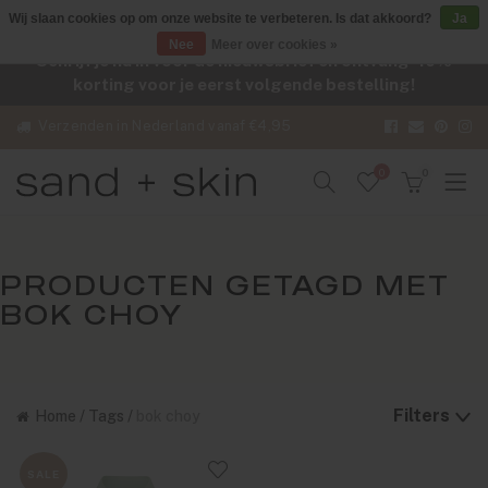
Wij slaan cookies op om onze website te verbeteren. Is dat akkoord?
Ja
Nee
Meer over cookies »
Schrijf je nu in voor de nieuwsbrief en ontvang -10%
korting voor je eerst volgende bestelling!
Verzenden in Nederland vanaf €4,95
0
0
PRODUCTEN GETAGD MET
BOK CHOY
Filters
Home
/
Tags
/
bok choy
SALE