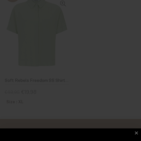
Soft Rebels Freedom SS Shirt 703 Bok Choy
€19,98
€49,95
Size : XL