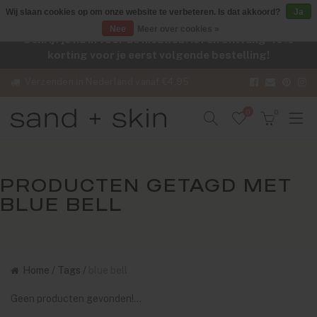
Wij slaan cookies op om onze website te verbeteren. Is dat akkoord?
Ja
Nee
Meer over cookies »
Schrijf je nu in voor de nieuwsbrief en ontvang -10%
korting voor je eerst volgende bestelling!
Verzenden in Nederland vanaf €4,95
0
0
PRODUCTEN GETAGD MET
BLUE BELL
Home
/
Tags
/
blue bell
Geen producten gevonden!...