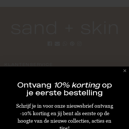
KLANTENSERVICE
Algemene Voorwaarden
Ontvang
10% korting
op
Bestellen & Verzenden
je eerste bestelling
Betalen
Schrijf je in voor onze nieuwsbrief ontvang
Retourneren
-10% korting en jij bent als eerste op de
Disclaimer
hoogte van de nieuwe collecties, acties en
Privacy & Cookiebeleid
tips!