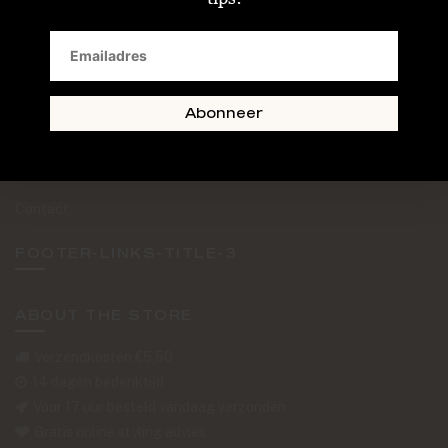
SAND + SKIN
The Journal
Routebeschrijving
Abonneer
Retourformulier
Over Ons
Contact
FOOTER-LINKS-TITLE-3
ABOUT THE STORE
Verzendkosten €5,50
14 dagen bedenktijd
Voor 17 uur besteld vandaag verzonden
Gratis online styling advies