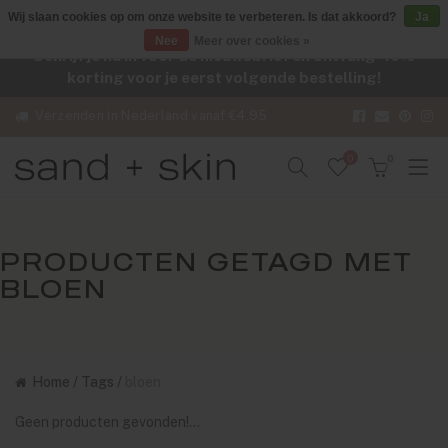
Wij slaan cookies op om onze website te verbeteren. Is dat akkoord?
Ja
Nee
Meer over cookies »
Schrijf je nu in voor de nieuwsbrief en ontvang -10%
korting voor je eerst volgende bestelling!
Verzenden in Nederland vanaf €4,95
0
0
PRODUCTEN GETAGD MET
BLOEN
Home
/
Tags
/
bloen
Geen producten gevonden!...