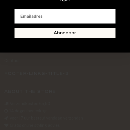
SAND + SKIN
The Journal
Routebeschrijving
Abonneer
Retourformulier
Over Ons
Contact
FOOTER-LINKS-TITLE-3
ABOUT THE STORE
Verzendkosten €5,50
14 dagen bedenktijd
Voor 17 uur besteld vandaag verzonden
Gratis online styling advies