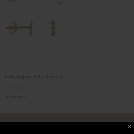
Betty Bogaers Retro Blocks Stud Earring Gold Plated
€7,00
€17,50
Standaard