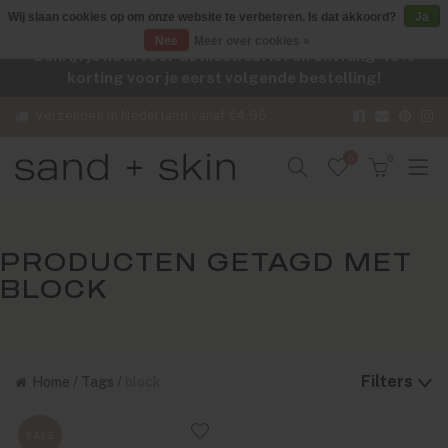
Wij slaan cookies op om onze website te verbeteren. Is dat akkoord?
Ja
Nee
Meer over cookies »
Schrijf je nu in voor de nieuwsbrief en ontvang -10%
korting voor je eerst volgende bestelling!
Verzenden in Nederland vanaf €4,95
0
0
PRODUCTEN GETAGD MET
BLOCK
Filters
Home
/
Tags
/
block
SALE