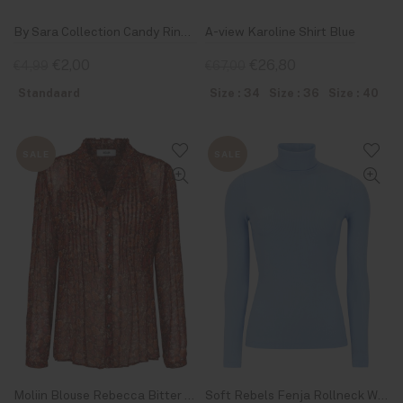
By Sara Collection Candy Ring Groot Blauw
A-view Karoline Shirt Blue
€2,00
€26,80
€4,99
€67,00
Standaard
Size : 34
Size : 36
Size : 40
SALE
SALE
Moliin Blouse Rebecca Bitter Chocolate
Soft Rebels Fenja Rollneck Windsurfer