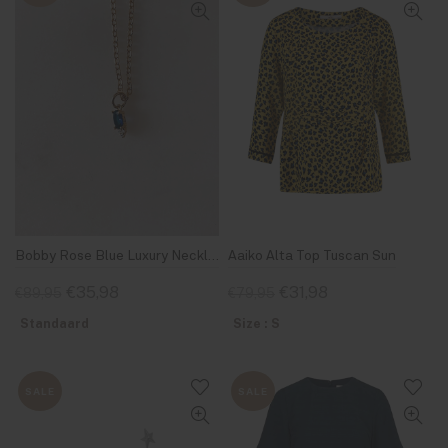
Bobby Rose Blue Luxury Necklace Gold-Plated
Aaiko Alta Top Tuscan Sun
€35,98
€31,98
€89,95
€79,95
Standaard
Size : S
SALE
SALE