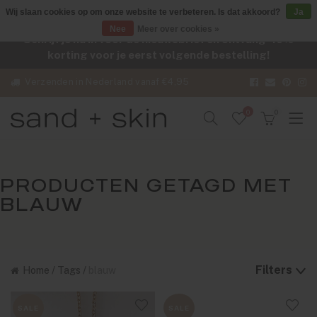
Wij slaan cookies op om onze website te verbeteren. Is dat akkoord?
Ja
Nee
Meer over cookies »
Schrijf je nu in voor de nieuwsbrief en ontvang -10%
korting voor je eerst volgende bestelling!
Verzenden in Nederland vanaf €4,95
0
0
PRODUCTEN GETAGD MET
BLAUW
Filters
Home
/
Tags
/
blauw
SALE
SALE