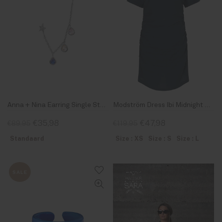
Anna + Nina Earring Single Star Rain Chain Stud Silver
Modström Dress Ibi Midnight Blue
€35,98
€47,98
€89,95
€119,95
Standaard
Size : XS
Size : S
Size : L
SALE