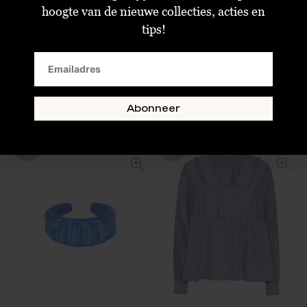
hoogte van de nieuwe collecties, acties en
tips!
Moliin Alba Pants Light Blue
Raizzed Meadow Wide Legs Jeans Vintage Blue
€43,20
€28,00
€108,00
€69,99
Size : S
Size : 32
Abonneer
SALE
SALE