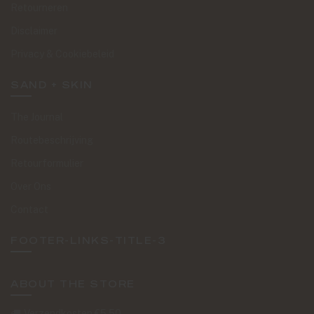
Retourneren
Disclaimer
Privacy & Cookiebeleid
SAND + SKIN
The Journal
Routebeschrijving
Retourformulier
Over Ons
Contact
FOOTER-LINKS-TITLE-3
ABOUT THE STORE
Verzendkosten €5,50