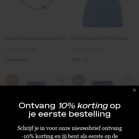
Stine A Deep Sea Bracelet Yellow & Pale Rose Stones And Apple Green Ribbon
Soft Rebels Filo Sif Knit Hydrangea
€14,00
€23,98
€35,00
€59,95
Standaard
Size : XL
SALE
SALE
Ontvang
10% korting
op
je eerste bestelling
Schrijf je in voor onze nieuwsbrief ontvang
-10% korting en jij bent als eerste op de