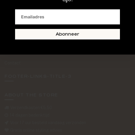
SAND + SKIN
The Journal
Routebeschrijving
Abonneer
Retourformulier
Over Ons
Contact
FOOTER-LINKS-TITLE-3
ABOUT THE STORE
Verzendkosten €5,50
14 dagen bedenktijd
Voor 17 uur besteld vandaag verzonden
Gratis online styling advies