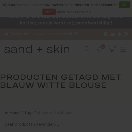
Wij slaan cookies op om onze website te verbeteren. Is dat akkoord?
Ja
Nee
Meer over cookies »
Schrijf je nu in voor de nieuwsbrief en ontvang -10%
korting voor je eerst volgende bestelling!
Verzenden in Nederland vanaf €4,95
0
0
PRODUCTEN GETAGD MET
BLAUW WITTE BLOUSE
Home
/
Tags
/
blauw witte blouse
Geen producten gevonden!...