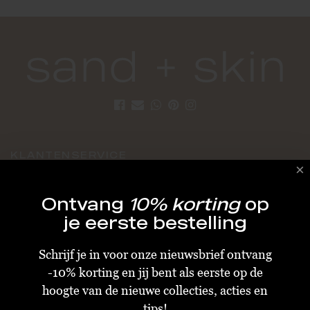
KLANTENSERVICE
Algemene Voorwaarden
Ontvang
10% korting
op
Bestellen & Verzenden
je eerste bestelling
Betalen
Schrijf je in voor onze nieuwsbrief ontvang
Retourneren
-10% korting en jij bent als eerste op de
Disclaimer
hoogte van de nieuwe collecties, acties en
Privacy & Cookiebeleid
tips!