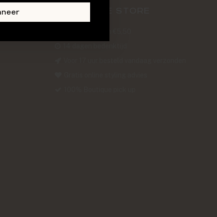
ABOUT THE STORE
nneer
Verzendkosten €5,50
14 dagen bedenktijd
Voor 17 uur besteld vandaag verzonden
Gratis online styling advies
100% Boutique pick up