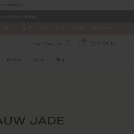
ver cookies »
lgende bestelling!
Mijn account
Home
Over ons
Winkelwagen
0
0
/
€0,00
Login / Register
Merken
Nieuw
Blog
AUW JADE