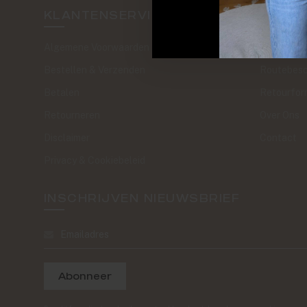
KLANTENSERVICE
SAND 
Algemene Voorwaarden
The Journa
Bestellen & Verzenden
Routebesc
Betalen
Retourfor
Retourneren
Over Ons
Disclaimer
Contact
Privacy & Cookiebeleid
INSCHRIJVEN NIEUWSBRIEF
Abonneer