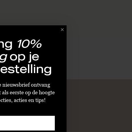
ng
10%
g
op je
estelling
ze nieuwsbrief ontvang
t als eerste op de hoogte
ties, acties en tips!