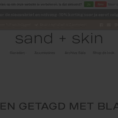
kies op om onze website te verbeteren. Is dat akkoord?
Ja
Nee
Meer o
voor de nieuwsbrief en ontvang -10% korting voor je eerst vo
nen 1-2 werkdagen
Gratis ophalen in Zandvoort
Sieraden
Accessoires
Archive Sale
Shop de look
EN GETAGD MET BL