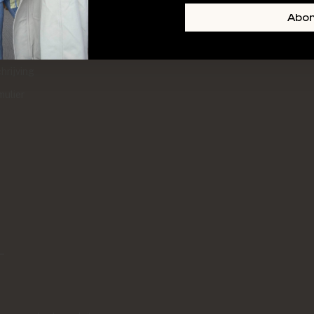
+ SKIN
FOOTER-LINKS-TITLE-3
Abo
l
hrijving
mulier