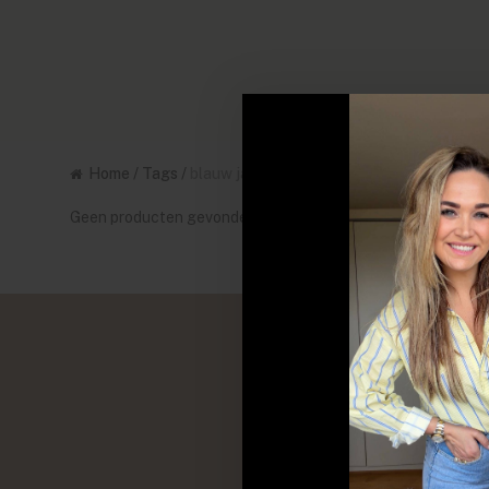
Home
/
Tags
/
blauw jade
Geen producten gevonden!...