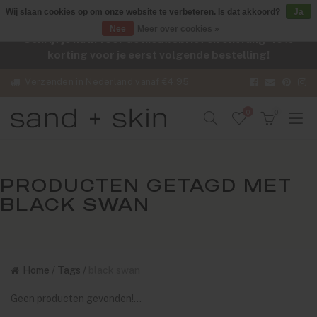
Wij slaan cookies op om onze website te verbeteren. Is dat akkoord?
Ja
Nee
Meer over cookies »
Schrijf je nu in voor de nieuwsbrief en ontvang -10%
korting voor je eerst volgende bestelling!
Verzenden in Nederland vanaf €4,95
0
0
PRODUCTEN GETAGD MET
BLACK SWAN
Home
/
Tags
/
black swan
Geen producten gevonden!...