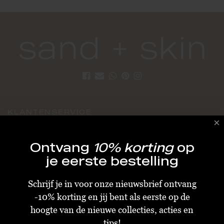
KLANTENSERVICE
Algemene Voorwaarden
Ontvang
10% korting
op
Bestellen & Verzenden
je eerste bestelling
Betalen
Schrijf je in voor onze nieuwsbrief ontvang
Retourneren
-10% korting en jij bent als eerste op de
Disclaimer
hoogte van de nieuwe collecties, acties en
Privacy & Cookiebeleid
tips!