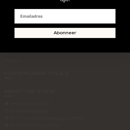
SAND + SKIN
The Journal
Routebeschrijving
Abonneer
Retourformulier
Over Ons
Contact
FOOTER-LINKS-TITLE-3
ABOUT THE STORE
Verzendkosten €5,50
14 dagen bedenktijd
Voor 17 uur besteld vandaag verzonden
Gratis online styling advies