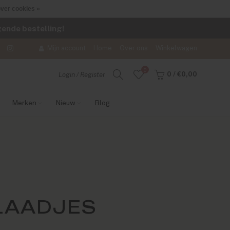
ver cookies »
lgende bestelling!
Mijn account
Home
Over ons
Winkelwagen
0
0
/
€0,00
Login / Register
Merken
Nieuw
Blog
LAADJES