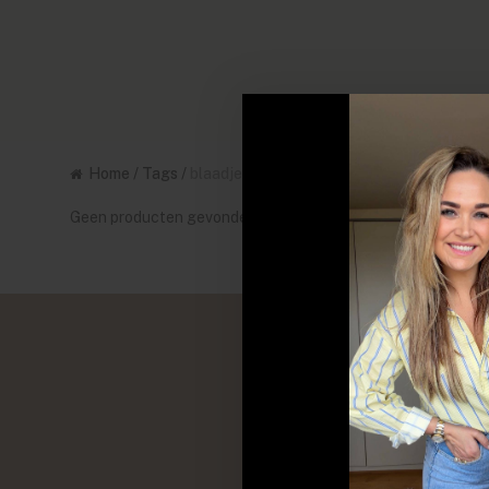
Home
/
Tags
/
blaadjes
Geen producten gevonden!...