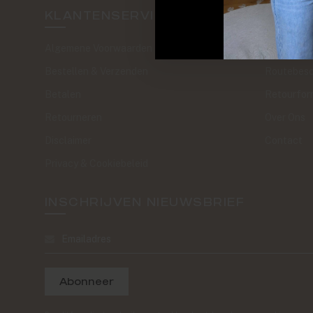
KLANTENSERVICE
SAND 
Algemene Voorwaarden
The Journa
Bestellen & Verzenden
Routebesc
Betalen
Retourfor
Retourneren
Over Ons
Disclaimer
Contact
Privacy & Cookiebeleid
INSCHRIJVEN NIEUWSBRIEF
Abonneer