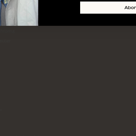
+ SKIN
FOOTER-LINKS-TITLE-3
Abo
l
hrijving
mulier