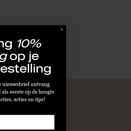
ng
10%
g
op je
estelling
ze nieuwsbrief ontvang
t als eerste op de hoogte
ties, acties en tips!