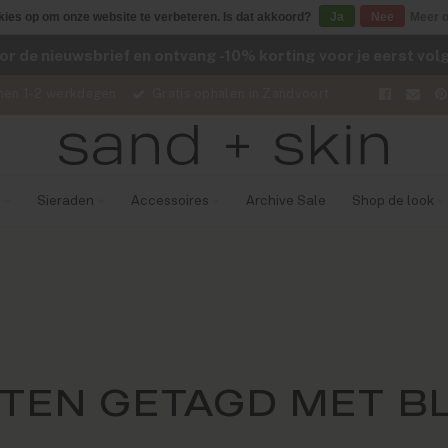
kies op om onze website te verbeteren. Is dat akkoord?
Ja
Nee
Meer o
voor de nieuwsbrief en ontvang -10% korting voor je eerst vo
nen 1-2 werkdagen
Gratis ophalen in Zandvoort
Sieraden
Accessoires
Archive Sale
Shop de look
TEN GETAGD MET B