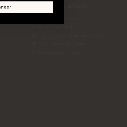
ABOUT THE STORE
nneer
Verzendkosten €5,50
14 dagen bedenktijd
Voor 17 uur besteld vandaag verzonden
Gratis online styling advies
100% Boutique pick up