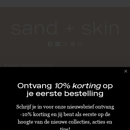
KLANTENSERVICE
Algemene Voorwaarden
Ontvang
10% korting
op
Bestellen & Verzenden
je eerste bestelling
Betalen
Schrijf je in voor onze nieuwsbrief ontvang
Retourneren
-10% korting en jij bent als eerste op de
Disclaimer
hoogte van de nieuwe collecties, acties en
Privacy & Cookiebeleid
tips!