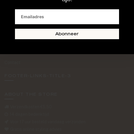
SAND + SKIN
The Journal
Routebeschrijving
Abonneer
Retourformulier
Over Ons
Contact
FOOTER-LINKS-TITLE-3
ABOUT THE STORE
Verzendkosten €5,50
14 dagen bedenktijd
Voor 17 uur besteld vandaag verzonden
Gratis online styling advies