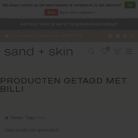
Wij slaan cookies op om onze website te verbeteren. Is dat akkoord?
Ja
Nee
Meer over cookies »
Schrijf je nu in voor de nieuwsbrief en ontvang -10%
korting voor je eerst volgende bestelling!
Verzenden in Nederland vanaf €4,95
0
0
PRODUCTEN GETAGD MET
BILLI
Home
/
Tags
/
billi
Geen producten gevonden!...