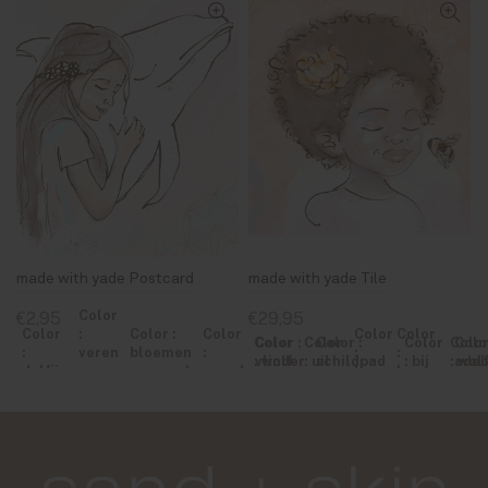
made with yade Postcard
made with yade Tile
Color
€2,95
€29,95
Color
:
Color :
Color
Color
Color
Color
Color :
Color
Color :
Color
Colo
Color
:
veren
bloemen
:
:
:
: wolf
vlinder
: uil
schildpad
: bij
: wol
adel
dolfijn
en
en vogel
paard
beer
leeuw
vogel