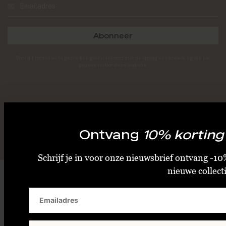
Abonneer
Door dit formulier te gebruiken gaat u akkoord met de opslag en verwerking van uw
gegevens door deze website.
Ontvang
10% korting
© Sand + Skin 2026 - Powered by
Lightspeed
- Theme by
Shopmonkey
Schrijf je in voor onze nieuwsbrief ontvang -10%
nieuwe collecti