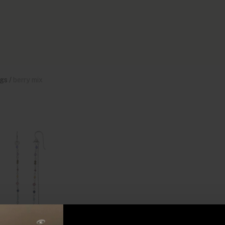
gs
/
berry mix