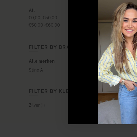
All
€0,00
-
€50,00
€50,00
-
€60,00
FILTER BY BRANDS
Alle merken
Stine A
FILTER BY KLEUREN
Zilver
(1)