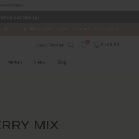
ver cookies »
lgende bestelling!
Mijn account
Home
Over ons
Winkelwagen
0
0
/
€0,00
Login / Register
Merken
Nieuw
Blog
RRY MIX