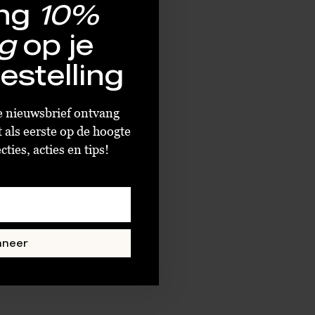
ng
10%
g
op je
estelling
ze nieuwsbrief ontvang
t als eerste op de hoogte
ties, acties en tips!
nneer