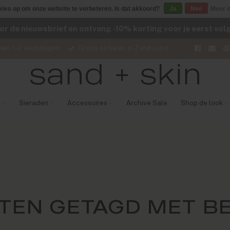
kies op om onze website te verbeteren. Is dat akkoord?
Ja
Nee
Meer o
voor de nieuwsbrief en ontvang -10% korting voor je eerst vo
nen 1-2 werkdagen
Gratis ophalen in Zandvoort
Sieraden
Accessoires
Archive Sale
Shop de look
TEN GETAGD MET BE