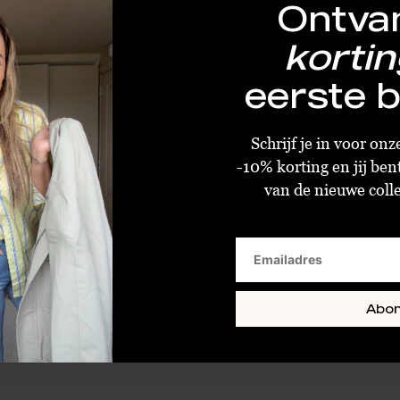
Ontva
kortin
eerste b
Stine A Petit Gemstones Long Chain Berry Mix Silver
Schrijf je in voor on
€23,80
€59,50
-10% korting en jij ben
van de nieuwe collec
Standaard
Abo