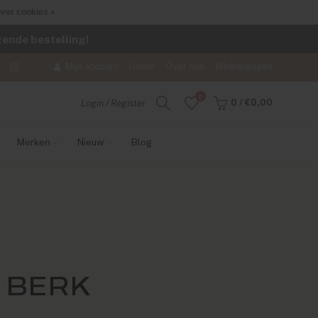
ver cookies »
lgende bestelling!
Mijn account
Home
Over ons
Winkelwagen
0
0
/
€0,00
Login / Register
Merken
Nieuw
Blog
 BERK