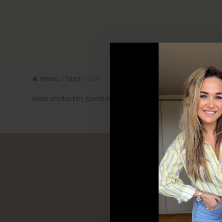
Home
/
Tags
/
berk
Geen producten gevonden!...