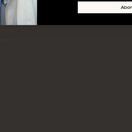
+ SKIN
FOOTER-LINKS-TITLE-3
Abo
l
hrijving
mulier