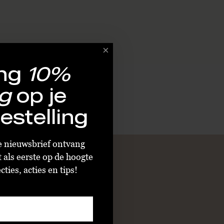
ng
10%
g
op je
estelling
ze nieuwsbrief ontvang
t als eerste op de hoogte
ties, acties en tips!