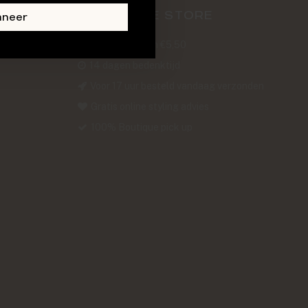
ABOUT THE STORE
nneer
Verzendkosten €5,50
14 dagen bedenktijd
Voor 17 uur besteld vandaag verzonden
Gratis online styling advies
100% Boutique pick up