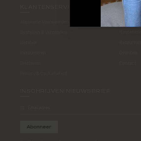
KLANTENSERVICE
SAND 
Algemene Voorwaarden
The Journa
Bestellen & Verzenden
Routebesc
Betalen
Retourfor
Retourneren
Over Ons
Disclaimer
Contact
Privacy & Cookiebeleid
INSCHRIJVEN NIEUWSBRIEF
Abonneer