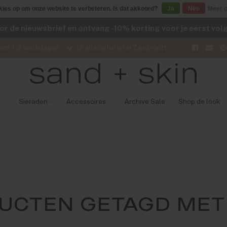
kies op om onze website te verbeteren. Is dat akkoord?
Ja
Nee
Meer o
voor de nieuwsbrief en ontvang -10% korting voor je eerst vo
nen 1-2 werkdagen
Gratis ophalen in Zandvoort
Sieraden
Accessoires
Archive Sale
Shop de look
UCTEN GETAGD MET