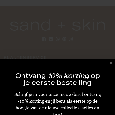
KLANTENSERVICE
Algemene Voorwaarden
Ontvang
10% korting
op
Bestellen & Verzenden
je eerste bestelling
Betalen
Schrijf je in voor onze nieuwsbrief ontvang
Retourneren
-10% korting en jij bent als eerste op de
Disclaimer
hoogte van de nieuwe collecties, acties en
Privacy & Cookiebeleid
tips!