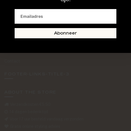
SAND + SKIN
The Journal
Routebeschrijving
Abonneer
Retourformulier
Over Ons
Contact
FOOTER-LINKS-TITLE-3
ABOUT THE STORE
Verzendkosten €5,50
14 dagen bedenktijd
Voor 17 uur besteld vandaag verzonden
Gratis online styling advies