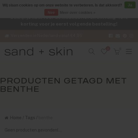
Wij slaan cookies op om onze website te verbeteren. Is dat akkoord?
Ja
Nee
Meer over cookies »
Schrijf je nu in voor de nieuwsbrief en ontvang -10%
korting voor je eerst volgende bestelling!
Verzenden in Nederland vanaf €4,95
0
0
PRODUCTEN GETAGD MET
BENTHE
Home
/
Tags
/
benthe
Geen producten gevonden!...