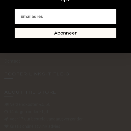
SAND + SKIN
The Journal
Routebeschrijving
Abonneer
Retourformulier
Over Ons
Contact
FOOTER-LINKS-TITLE-3
ABOUT THE STORE
Verzendkosten €5,50
14 dagen bedenktijd
Voor 17 uur besteld vandaag verzonden
Gratis online styling advies