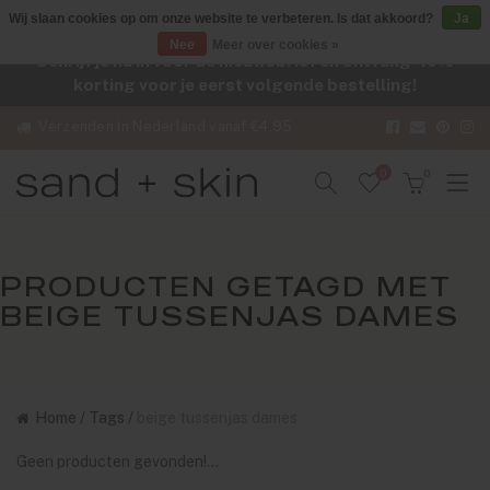
Wij slaan cookies op om onze website te verbeteren. Is dat akkoord?
Ja
Nee
Meer over cookies »
Schrijf je nu in voor de nieuwsbrief en ontvang -10%
korting voor je eerst volgende bestelling!
Verzenden in Nederland vanaf €4,95
0
0
PRODUCTEN GETAGD MET
BEIGE TUSSENJAS DAMES
Home
/
Tags
/
beige tussenjas dames
Geen producten gevonden!...