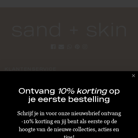
KLANTENSERVICE
Algemene Voorwaarden
Ontvang
10% korting
op
Bestellen & Verzenden
je eerste bestelling
Betalen
Schrijf je in voor onze nieuwsbrief ontvang
Retourneren
-10% korting en jij bent als eerste op de
Disclaimer
hoogte van de nieuwe collecties, acties en
Privacy & Cookiebeleid
tips!