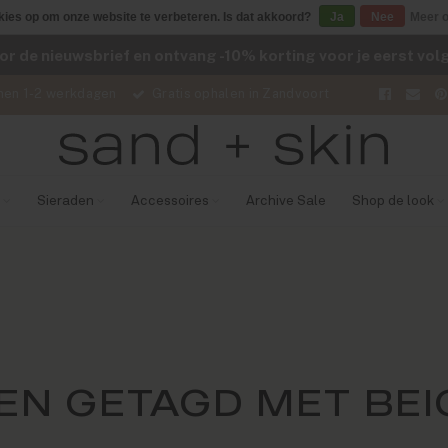
kies op om onze website te verbeteren. Is dat akkoord?
Ja
Nee
Meer o
voor de nieuwsbrief en ontvang -10% korting voor je eerst vo
nen 1-2 werkdagen
Gratis ophalen in Zandvoort
Sieraden
Accessoires
Archive Sale
Shop de look
N GETAGD MET BEI