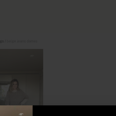
gs
/
beige jeans dames