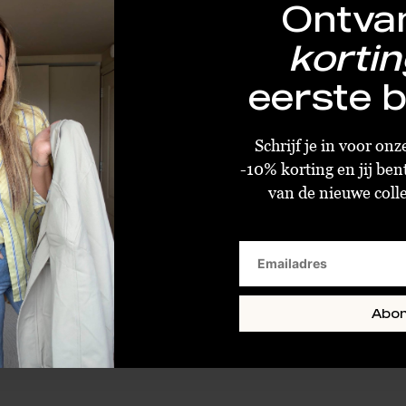
Ontva
kortin
eerste b
By Sara Collection Sereen Wide Leg Jeans Creme
Schrijf je in voor on
€24,00
€59,99
-10% korting en jij ben
van de nieuwe collec
XS/34
S/36
L/40
Abo