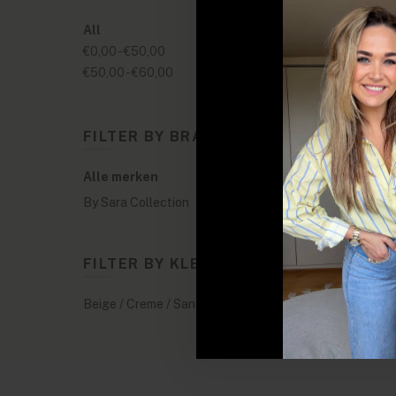
All
€0,00
-
€50,00
€50,00
-
€60,00
FILTER BY BRANDS
Alle merken
By Sara Collection
FILTER BY KLEUREN
Beige / Creme / Sand
(1)