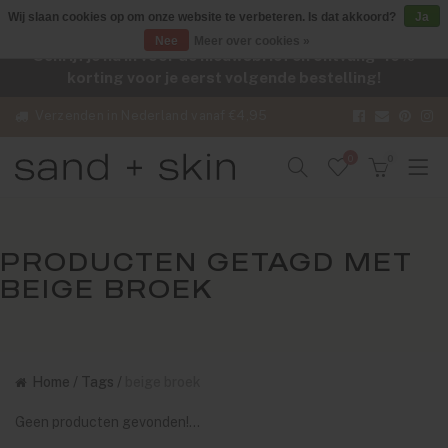
Wij slaan cookies op om onze website te verbeteren. Is dat akkoord?
Ja
Nee
Meer over cookies »
Schrijf je nu in voor de nieuwsbrief en ontvang -10%
korting voor je eerst volgende bestelling!
Verzenden in Nederland vanaf €4,95
0
0
PRODUCTEN GETAGD MET
BEIGE BROEK
Home
/
Tags
/
beige broek
Geen producten gevonden!...