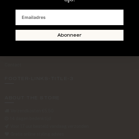
SAND + SKIN
The Journal
Routebeschrijving
Abonneer
Retourformulier
Over Ons
Contact
FOOTER-LINKS-TITLE-3
ABOUT THE STORE
Verzendkosten €5,50
14 dagen bedenktijd
Voor 17 uur besteld vandaag verzonden
Gratis online styling advies