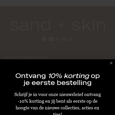
KLANTENSERVICE
Algemene Voorwaarden
Ontvang
10% korting
op
Bestellen & Verzenden
je eerste bestelling
Betalen
Schrijf je in voor onze nieuwsbrief ontvang
Retourneren
-10% korting en jij bent als eerste op de
Disclaimer
hoogte van de nieuwe collecties, acties en
Privacy & Cookiebeleid
tips!