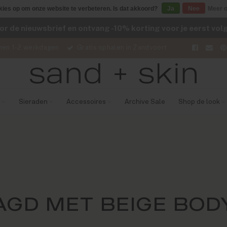
kies op om onze website te verbeteren. Is dat akkoord?
Ja
Nee
Meer o
voor de nieuwsbrief en ontvang -10% korting voor je eerst vo
nen 1-2 werkdagen
Gratis ophalen in Zandvoort
Sieraden
Accessoires
Archive Sale
Shop de look
AGD MET BEIGE BO