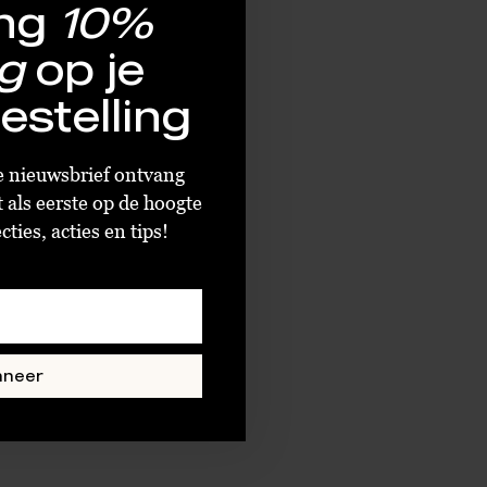
ng
10%
g
op je
estelling
ze nieuwsbrief ontvang
t als eerste op de hoogte
ties, acties en tips!
nneer