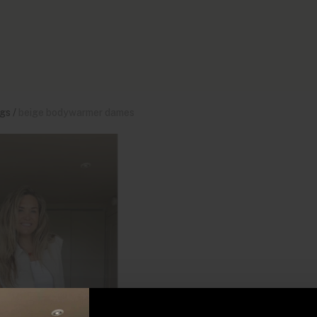
gs
/
beige bodywarmer dames