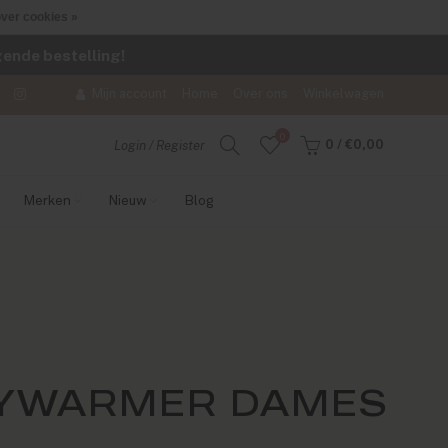
ver cookies »
lgende bestelling!
Mijn account
Home
Over ons
Winkelwagen
0
0
/
€0,00
Login / Register
Merken
Nieuw
Blog
DYWARMER DAMES