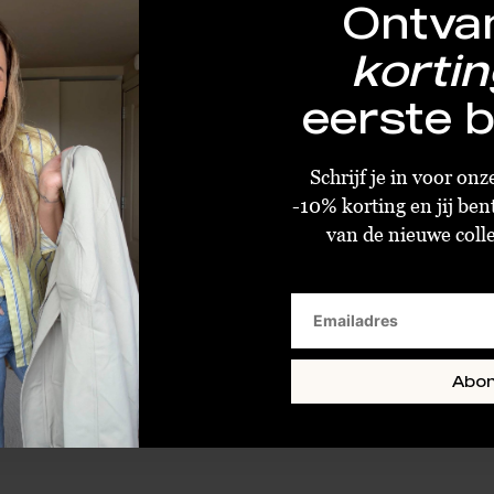
Ontva
kortin
eerste b
By Sara Collection Reints Gillet
Schrijf je in voor on
€59,99
-10% korting en jij ben
van de nieuwe collec
SM
ML
Abo