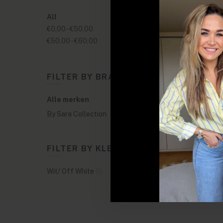
All
€0,00
-
€50,00
€50,00
-
€60,00
FILTER BY BRANDS
Alle merken
By Sara Collection
FILTER BY KLEUREN
Wit/ Off White
(1)