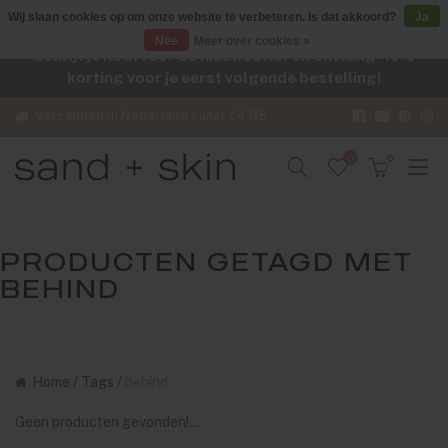
Wij slaan cookies op om onze website te verbeteren. Is dat akkoord?
Ja
Nee
Meer over cookies »
Schrijf je nu in voor de nieuwsbrief en ontvang -10%
korting voor je eerst volgende bestelling!
Verzenden in Nederland vanaf €4,95
0
0
PRODUCTEN GETAGD MET
BEHIND
Home
/
Tags
/
behind
Geen producten gevonden!...