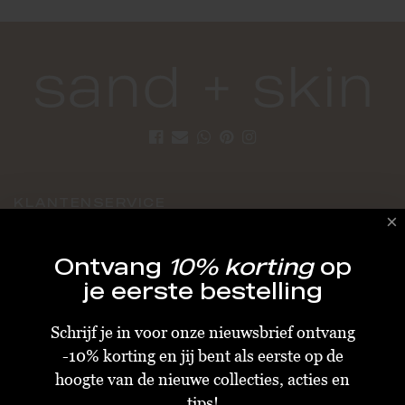
KLANTENSERVICE
Algemene Voorwaarden
Ontvang
10% korting
op
Bestellen & Verzenden
je eerste bestelling
Betalen
Schrijf je in voor onze nieuwsbrief ontvang
Retourneren
-10% korting en jij bent als eerste op de
Disclaimer
hoogte van de nieuwe collecties, acties en
Privacy & Cookiebeleid
tips!