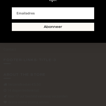
SAND + SKIN
The Journal
Routebeschrijving
Abonneer
Retourformulier
Over Ons
Contact
FOOTER-LINKS-TITLE-3
ABOUT THE STORE
Verzendkosten €5,50
14 dagen bedenktijd
Voor 17 uur besteld vandaag verzonden
Gratis online styling advies