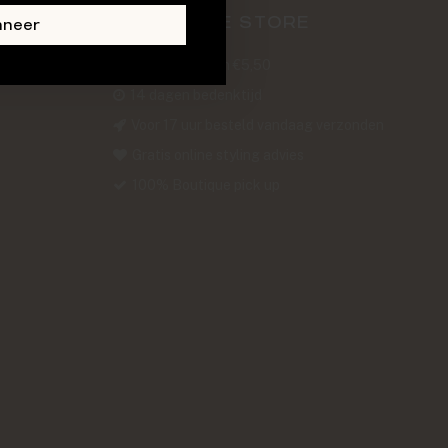
ABOUT THE STORE
nneer
Verzendkosten €5,50
14 dagen bedenktijd
Voor 17 uur besteld vandaag verzonden
Gratis online styling advies
100% Boutique pick up