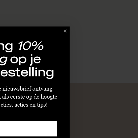
ng
10%
g
op je
estelling
ze nieuwsbrief ontvang
t als eerste op de hoogte
ties, acties en tips!