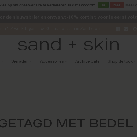
kies op om onze website te verbeteren. Is dat akkoord?
Ja
Nee
Meer o
voor de nieuwsbrief en ontvang -10% korting voor je eerst vo
nen 1-2 werkdagen
Gratis ophalen in Zandvoort
Sieraden
Accessoires
Archive Sale
Shop de look
GETAGD MET BEDEL