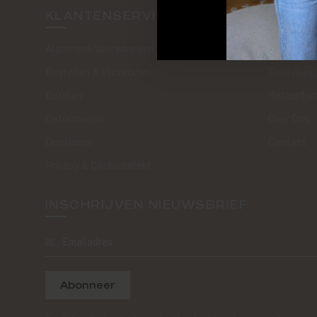
KLANTENSERVICE
SAND 
Algemene Voorwaarden
The Journa
Bestellen & Verzenden
Routebesc
Betalen
Retourfor
Retourneren
Over Ons
Disclaimer
Contact
Privacy & Cookiebeleid
INSCHRIJVEN NIEUWSBRIEF
Abonneer