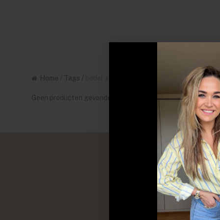
Home
/
Tags
/
bedel zeepaardje
Geen producten gevonden!...