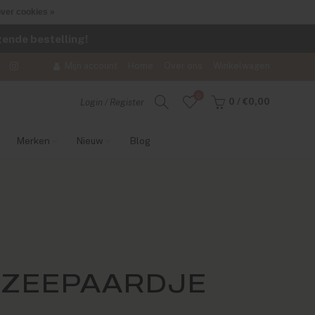
ver cookies »
lgende bestelling!
Mijn account
Home
Over ons
Winkelwagen
0
0
/
€0,00
Login / Register
Merken
Nieuw
Blog
 ZEEPAARDJE