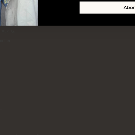
+ SKIN
FOOTER-LINKS-TITLE-3
Abo
l
hrijving
mulier