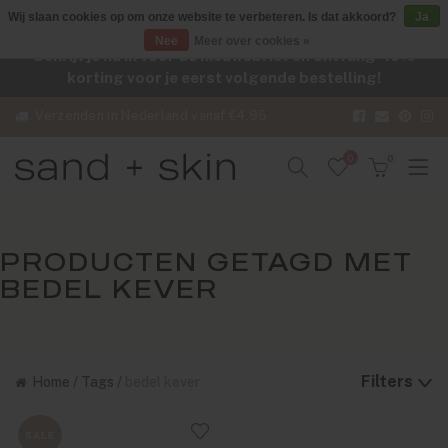
Wij slaan cookies op om onze website te verbeteren. Is dat akkoord?
Ja
Nee
Meer over cookies »
Schrijf je nu in voor de nieuwsbrief en ontvang -10%
korting voor je eerst volgende bestelling!
Verzenden in Nederland vanaf €4,95
0
0
PRODUCTEN GETAGD MET
BEDEL KEVER
Filters
Home
/
Tags
/
bedel kever
SALE