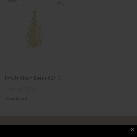
I Am Jai Charm Beetle C2713
€20,00
€49,99
Standaard