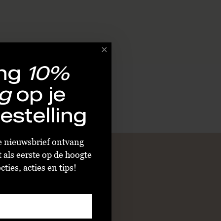
ng
10%
g
op je
estelling
ze nieuwsbrief ontvang
t als eerste op de hoogte
ties, acties en tips!