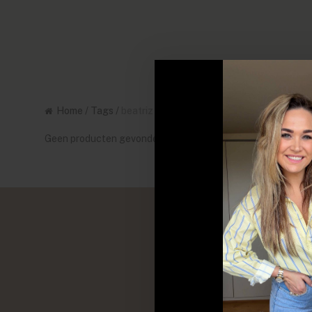
Home
/
Tags
/
beatriz
Geen producten gevonden!...