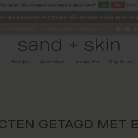
kies op om onze website te verbeteren. Is dat akkoord?
Ja
Nee
Meer o
voor de nieuwsbrief en ontvang -10% korting voor je eerst vo
nen 1-2 werkdagen
Gratis ophalen in Zandvoort
Sieraden
Accessoires
Archive Sale
Shop de look
CTEN GETAGD MET B