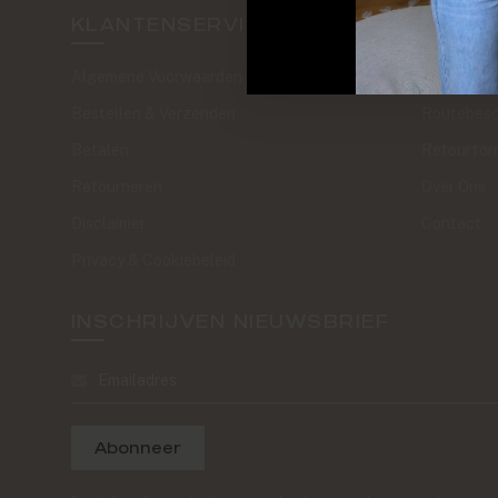
KLANTENSERVICE
SAND 
Algemene Voorwaarden
The Journa
Bestellen & Verzenden
Routebesc
Betalen
Retourfor
Retourneren
Over Ons
Disclaimer
Contact
Privacy & Cookiebeleid
INSCHRIJVEN NIEUWSBRIEF
Abonneer