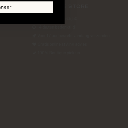
ABOUT THE STORE
nneer
Verzendkosten €5,50
14 dagen bedenktijd
Voor 17 uur besteld vandaag verzonden
Gratis online styling advies
100% Boutique pick up