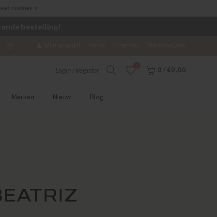
ver cookies »
lgende bestelling!
Mijn account
Home
Over ons
Winkelwagen
0
0
/
€0,00
Login / Register
Merken
Nieuw
Blog
EATRIZ