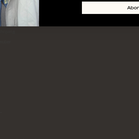
+ SKIN
FOOTER-LINKS-TITLE-3
Abo
l
hrijving
mulier