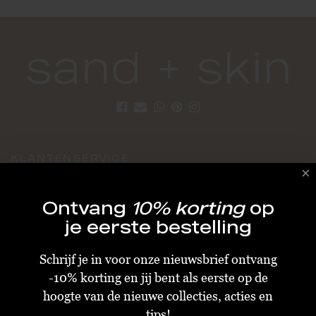
KLANTENSERVICE
Algemene Voorwaarden
Ontvang
10% korting
op
Bestellen & Verzenden
je eerste bestelling
Betalen
Schrijf je in voor onze nieuwsbrief ontvang
Retourneren
-10% korting en jij bent als eerste op de
Disclaimer
hoogte van de nieuwe collecties, acties en
Privacy & Cookiebeleid
tips!