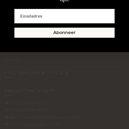
SAND + SKIN
The Journal
Routebeschrijving
Abonneer
Retourformulier
Over Ons
Contact
FOOTER-LINKS-TITLE-3
ABOUT THE STORE
Verzendkosten €5,50
14 dagen bedenktijd
Voor 17 uur besteld vandaag verzonden
Gratis online styling advies