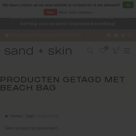
Wij slaan cookies op om onze website te verbeteren. Is dat akkoord?
Ja
Nee
Meer over cookies »
Schrijf je nu in voor de nieuwsbrief en ontvang -10%
korting voor je eerst volgende bestelling!
Verzenden in Nederland vanaf €4,95
0
0
PRODUCTEN GETAGD MET
BEACH BAG
Home
/
Tags
/
beach bag
Geen producten gevonden!...