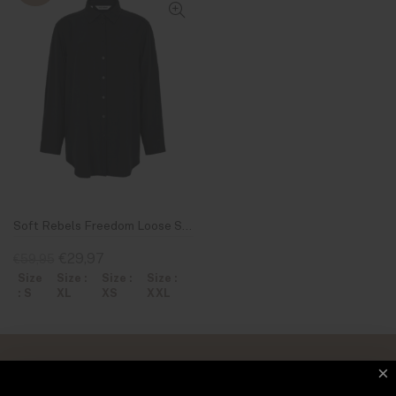
Soft Rebels Freedom Loose Shirt Black
€29,97
€59,95
Size
Size :
Size :
Size :
: S
XL
XS
XXL