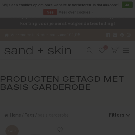
Wij slaan cookies op om onze website te verbeteren. Is dat akkoord?
Ja
Nee
Meer over cookies »
Schrijf je nu in voor de nieuwsbrief en ontvang -10%
korting voor je eerst volgende bestelling!
Verzenden in Nederland vanaf €4,95
0
0
PRODUCTEN GETAGD MET
BASIS GARDEROBE
Filters
Home
/
Tags
/
basis garderobe
SALE