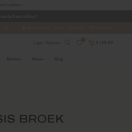
ver cookies »
lgende bestelling!
Mijn account
Home
Over ons
Winkelwagen
0
0
/
€0,00
Login / Register
Merken
Nieuw
Blog
IS BROEK