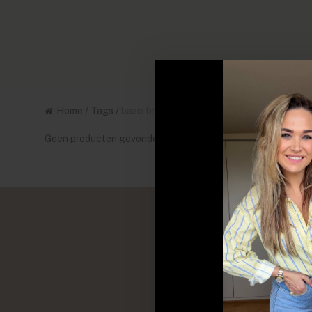
Home
/
Tags
/
basis broek
Geen producten gevonden!...