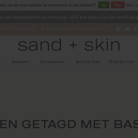
kies op om onze website te verbeteren. Is dat akkoord?
Ja
Nee
Meer o
voor de nieuwsbrief en ontvang -10% korting voor je eerst vo
nen 1-2 werkdagen
Gratis ophalen in Zandvoort
Sieraden
Accessoires
Archive Sale
Shop de look
EN GETAGD MET BAS