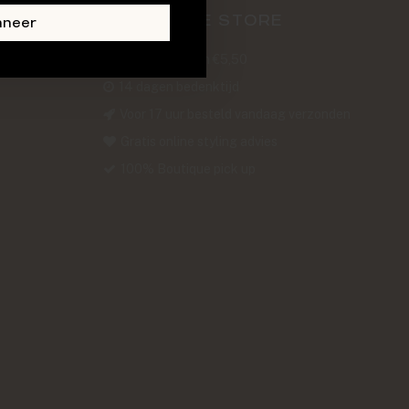
ABOUT THE STORE
nneer
Verzendkosten €5,50
14 dagen bedenktijd
Voor 17 uur besteld vandaag verzonden
Gratis online styling advies
100% Boutique pick up