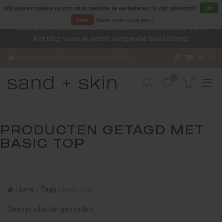
Wij slaan cookies op om onze website te verbeteren. Is dat akkoord?
Ja
Nee
Meer over cookies »
Schrijf je nu in voor de nieuwsbrief en ontvang -10%
korting voor je eerst volgende bestelling!
Verzenden in Nederland vanaf €4,95
0
0
PRODUCTEN GETAGD MET
BASIC TOP
Home
/
Tags
/
basic top
Geen producten gevonden!...