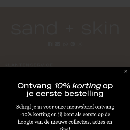
KLANTENSERVICE
Algemene Voorwaarden
Ontvang
10% korting
op
Bestellen & Verzenden
je eerste bestelling
Betalen
Schrijf je in voor onze nieuwsbrief ontvang
Retourneren
-10% korting en jij bent als eerste op de
Disclaimer
hoogte van de nieuwe collecties, acties en
Privacy & Cookiebeleid
tips!