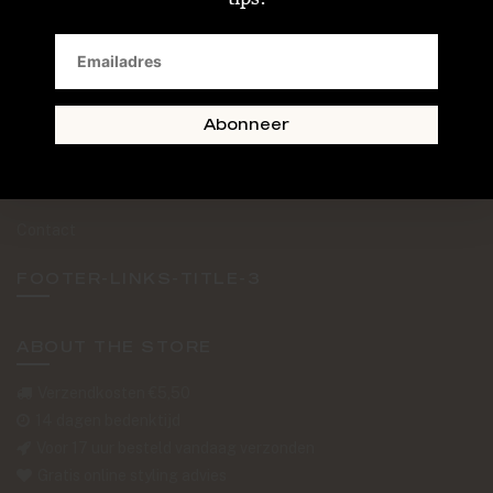
SAND + SKIN
The Journal
Routebeschrijving
Abonneer
Retourformulier
Over Ons
Contact
FOOTER-LINKS-TITLE-3
ABOUT THE STORE
Verzendkosten €5,50
14 dagen bedenktijd
Voor 17 uur besteld vandaag verzonden
Gratis online styling advies