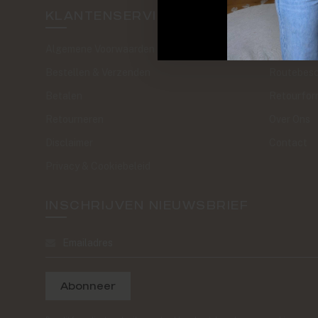
KLANTENSERVICE
SAND 
Algemene Voorwaarden
The Journa
Bestellen & Verzenden
Routebesc
Betalen
Retourfor
Retourneren
Over Ons
Disclaimer
Contact
Privacy & Cookiebeleid
INSCHRIJVEN NIEUWSBRIEF
Abonneer