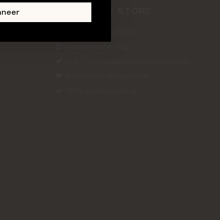
ABOUT THE STORE
nneer
Verzendkosten €5,50
14 dagen bedenktijd
Voor 17 uur besteld vandaag verzonden
Gratis online styling advies
100% Boutique pick up