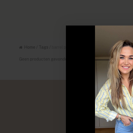
Home
/
Tags
/
barrel pantalon dames
Geen producten gevonden!...