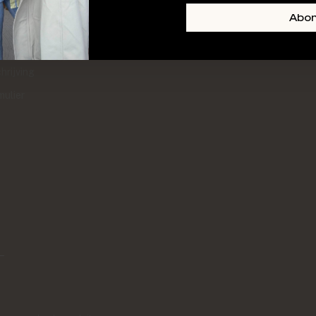
+ SKIN
FOOTER-LINKS-TITLE-3
Abo
l
hrijving
mulier