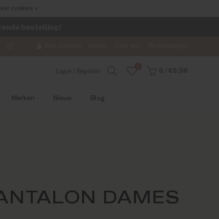
ver cookies »
lgende bestelling!
Mijn account
Home
Over ons
Winkelwagen
0
0
/
€0,00
Login / Register
Merken
Nieuw
Blog
PANTALON DAMES