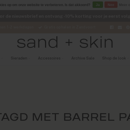
kies op om onze website te verbeteren. Is dat akkoord?
Ja
Nee
Meer o
voor de nieuwsbrief en ontvang -10% korting voor je eerst vo
nen 1-2 werkdagen
Gratis ophalen in Zandvoort
Sieraden
Accessoires
Archive Sale
Shop de look
AGD MET BARREL 