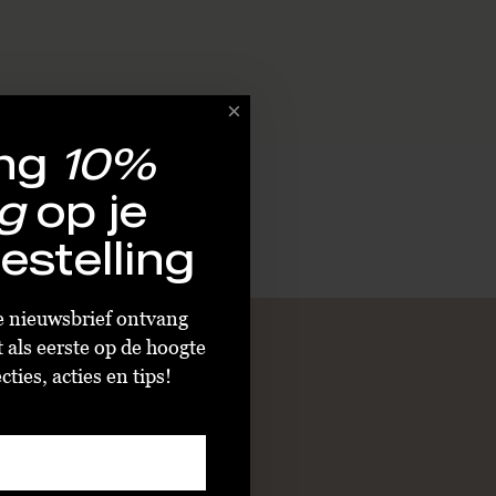
ng
10%
g
op je
estelling
ze nieuwsbrief ontvang
t als eerste op de hoogte
ties, acties en tips!