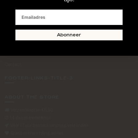
SAND + SKIN
The Journal
Routebeschrijving
Abonneer
Retourformulier
Over Ons
Contact
FOOTER-LINKS-TITLE-3
ABOUT THE STORE
Verzendkosten €5,50
14 dagen bedenktijd
Voor 17 uur besteld vandaag verzonden
Gratis online styling advies