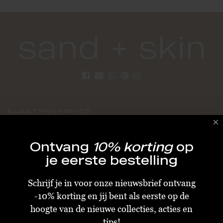
KLANTENSERVICE
Algemene Voorwaarden
Ontvang
10% korting
op
Bestellen & Verzenden
je eerste bestelling
Betalen
Schrijf je in voor onze nieuwsbrief ontvang
Retourneren
-10% korting en jij bent als eerste op de
Disclaimer
hoogte van de nieuwe collecties, acties en
Privacy & Cookiebeleid
tips!