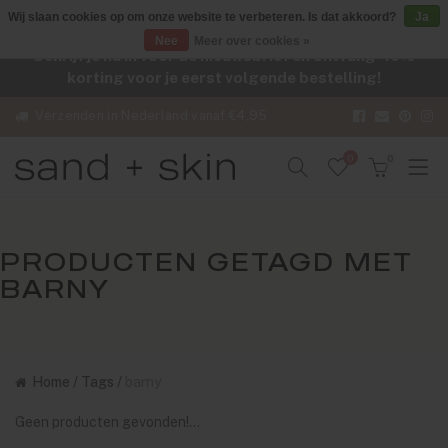
Wij slaan cookies op om onze website te verbeteren. Is dat akkoord?
Ja
Nee
Meer over cookies »
Schrijf je nu in voor de nieuwsbrief en ontvang -10%
korting voor je eerst volgende bestelling!
Verzenden in Nederland vanaf €4,95
0
0
PRODUCTEN GETAGD MET
BARNY
Home
/
Tags
/
barny
Geen producten gevonden!...