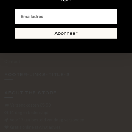
SAND + SKIN
The Journal
Routebeschrijving
Abonneer
Retourformulier
Over Ons
Contact
FOOTER-LINKS-TITLE-3
ABOUT THE STORE
Verzendkosten €5,50
14 dagen bedenktijd
Voor 17 uur besteld vandaag verzonden
Gratis online styling advies