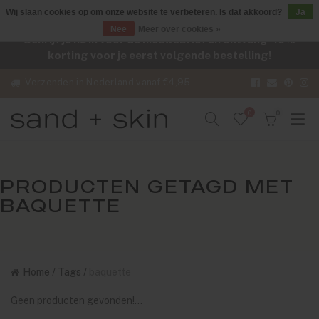
Wij slaan cookies op om onze website te verbeteren. Is dat akkoord?
Ja
Nee
Meer over cookies »
Schrijf je nu in voor de nieuwsbrief en ontvang -10%
korting voor je eerst volgende bestelling!
Verzenden in Nederland vanaf €4,95
0
0
PRODUCTEN GETAGD MET
BAQUETTE
Home
/
Tags
/
baquette
Geen producten gevonden!...