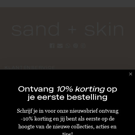
KLANTENSERVICE
Algemene Voorwaarden
Ontvang
10% korting
op
Bestellen & Verzenden
je eerste bestelling
Betalen
Schrijf je in voor onze nieuwsbrief ontvang
Retourneren
-10% korting en jij bent als eerste op de
Disclaimer
hoogte van de nieuwe collecties, acties en
Privacy & Cookiebeleid
tips!