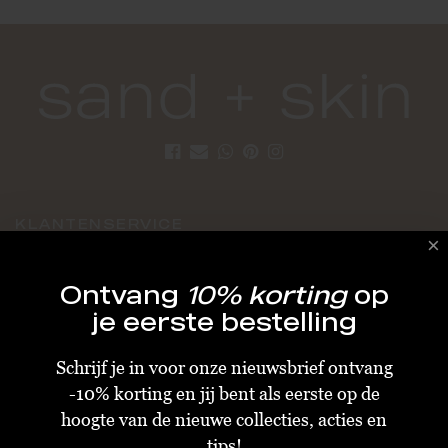
KLANTENSERVICE
Algemene Voorwaarden
Ontvang
10% korting
op
Bestellen & Verzenden
je eerste bestelling
Betalen
Schrijf je in voor onze nieuwsbrief ontvang
Retourneren
-10% korting en jij bent als eerste op de
Disclaimer
hoogte van de nieuwe collecties, acties en
Privacy & Cookiebeleid
tips!