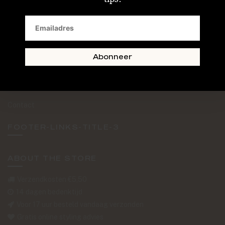
SAND + SKIN
The Journal
Routebeschrijving
Abonneer
Retourformulier
Over Ons
Contact
FOOTER-LINKS-TITLE-3
ABOUT THE STORE
Verzendkosten €5,50
14 dagen bedenktijd
Voor 17 uur besteld vandaag verzonden
Gratis online styling advies