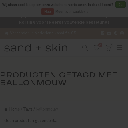
Wij slaan cookies op om onze website te verbeteren. Is dat akkoord?
Ja
Nee
Meer over cookies »
Schrijf je nu in voor de nieuwsbrief en ontvang -10%
korting voor je eerst volgende bestelling!
Verzenden in Nederland vanaf €4,95
0
0
PRODUCTEN GETAGD MET
BALLONMOUW
Home
/
Tags
/
ballonmouw
Geen producten gevonden!...