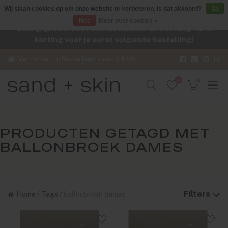
Wij slaan cookies op om onze website te verbeteren. Is dat akkoord?
Ja
Nee
Meer over cookies »
Schrijf je nu in voor de nieuwsbrief en ontvang -10%
korting voor je eerst volgende bestelling!
Verzenden in Nederland vanaf €4,95
0
0
PRODUCTEN GETAGD MET
BALLONBROEK DAMES
Filters
Home
/
Tags
/
ballonbroek dames