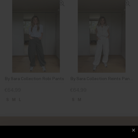
By Sara Collection Robi Pants
By Sara Collection Reints Pants
€64,99
€64,99
S
M
L
S
M