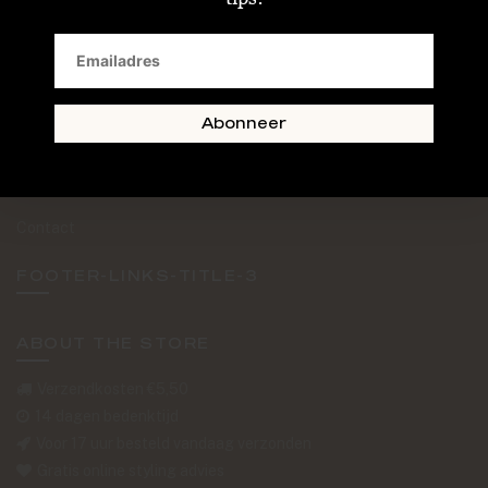
SAND + SKIN
The Journal
Routebeschrijving
Abonneer
Retourformulier
Over Ons
Contact
FOOTER-LINKS-TITLE-3
ABOUT THE STORE
Verzendkosten €5,50
14 dagen bedenktijd
Voor 17 uur besteld vandaag verzonden
Gratis online styling advies