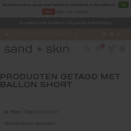
Wij slaan cookies op om onze website te verbeteren. Is dat akkoord?
Ja
Nee
Meer over cookies »
Schrijf je nu in voor de nieuwsbrief en ontvang -10%
korting voor je eerst volgende bestelling!
Verzenden in Nederland vanaf €4,95
0
0
PRODUCTEN GETAGD MET
BALLON SHORT
Home
/
Tags
/
ballon short
Geen producten gevonden!...