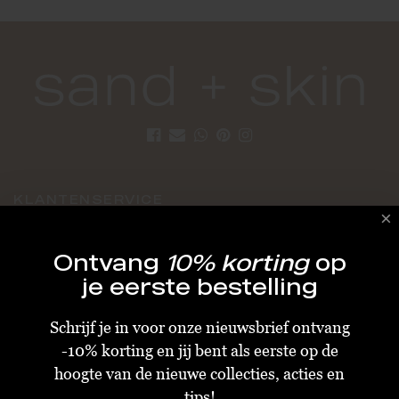
KLANTENSERVICE
Algemene Voorwaarden
Ontvang
10% korting
op
Bestellen & Verzenden
je eerste bestelling
Betalen
Schrijf je in voor onze nieuwsbrief ontvang
Retourneren
-10% korting en jij bent als eerste op de
Disclaimer
hoogte van de nieuwe collecties, acties en
Privacy & Cookiebeleid
tips!