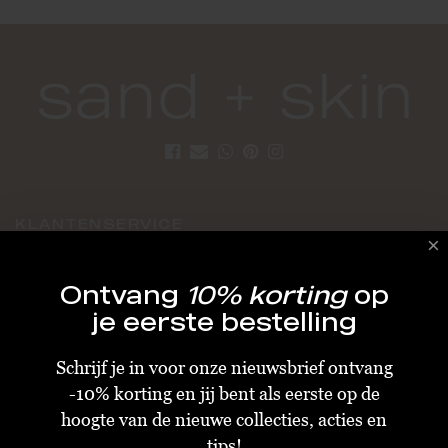
KLANTENSERVICE
Algemene Voorwaarden
Ontvang
10% korting
op
Bestellen & Verzenden
je eerste bestelling
Betalen
Schrijf je in voor onze nieuwsbrief ontvang
Retourneren
-10% korting en jij bent als eerste op de
Disclaimer
hoogte van de nieuwe collecties, acties en
Privacy & Cookiebeleid
tips!