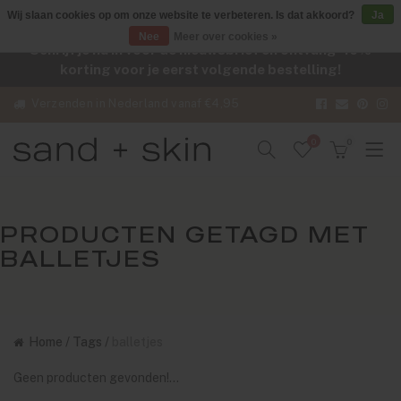
Wij slaan cookies op om onze website te verbeteren. Is dat akkoord?
Ja
Nee
Meer over cookies »
Schrijf je nu in voor de nieuwsbrief en ontvang -10%
korting voor je eerst volgende bestelling!
Verzenden in Nederland vanaf €4,95
0
0
PRODUCTEN GETAGD MET
BALLETJES
Home
/
Tags
/
balletjes
Geen producten gevonden!...