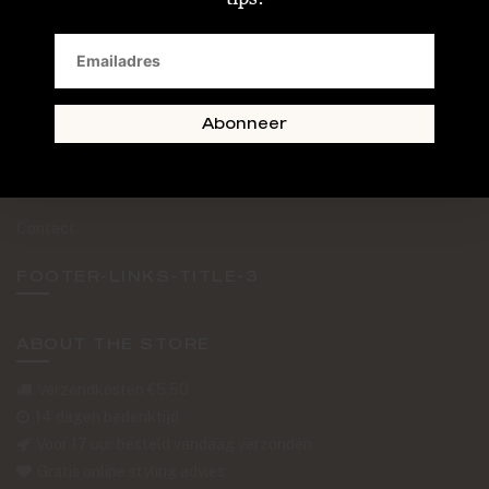
SAND + SKIN
The Journal
Routebeschrijving
Abonneer
Retourformulier
Over Ons
Contact
FOOTER-LINKS-TITLE-3
ABOUT THE STORE
Verzendkosten €5,50
14 dagen bedenktijd
Voor 17 uur besteld vandaag verzonden
Gratis online styling advies