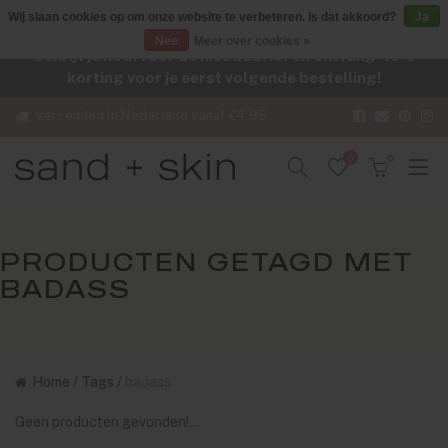
Wij slaan cookies op om onze website te verbeteren. Is dat akkoord?
Ja
Nee
Meer over cookies »
Schrijf je nu in voor de nieuwsbrief en ontvang -10%
korting voor je eerst volgende bestelling!
Verzenden in Nederland vanaf €4,95
0
0
PRODUCTEN GETAGD MET
BADASS
Home
/
Tags
/
badass
Geen producten gevonden!...