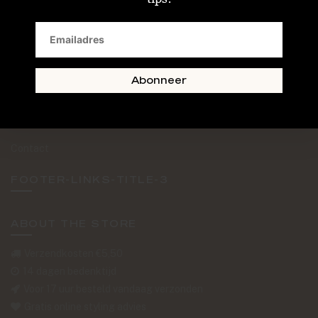
SAND + SKIN
The Journal
Routebeschrijving
Abonneer
Retourformulier
Over Ons
Contact
FOOTER-LINKS-TITLE-3
ABOUT THE STORE
Verzendkosten €5,50
14 dagen bedenktijd
Voor 17 uur besteld vandaag verzonden
Gratis online styling advies