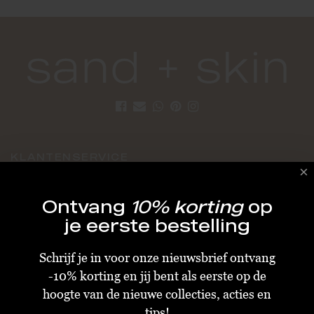
KLANTENSERVICE
Algemene Voorwaarden
Ontvang
10% korting
op
Bestellen & Verzenden
je eerste bestelling
Betalen
Schrijf je in voor onze nieuwsbrief ontvang
Retourneren
-10% korting en jij bent als eerste op de
Disclaimer
hoogte van de nieuwe collecties, acties en
Privacy & Cookiebeleid
tips!