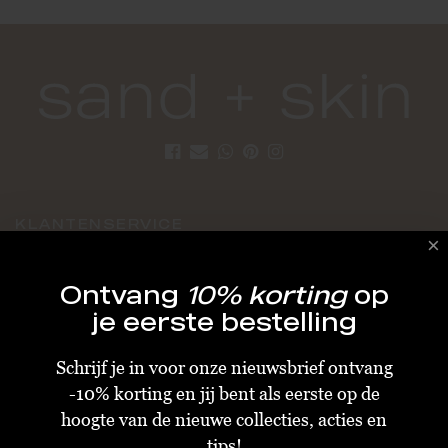
KLANTENSERVICE
Algemene Voorwaarden
Ontvang
10% korting
op
Bestellen & Verzenden
je eerste bestelling
Betalen
Schrijf je in voor onze nieuwsbrief ontvang
Retourneren
-10% korting en jij bent als eerste op de
Disclaimer
hoogte van de nieuwe collecties, acties en
Privacy & Cookiebeleid
tips!