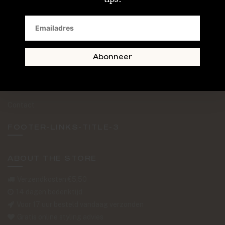
SAND + SKIN
The Journal
Routebeschrijving
Abonneer
Retourformulier
Over Ons
Contact
FOOTER-LINKS-TITLE-3
ABOUT THE STORE
Verzendkosten €5,50
14 dagen bedenktijd
Voor 17 uur besteld vandaag verzonden
Gratis online styling advies