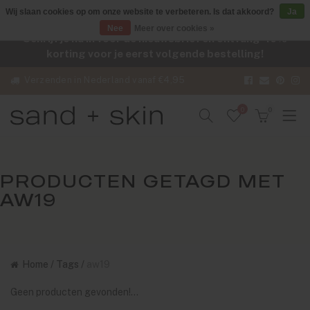
Wij slaan cookies op om onze website te verbeteren. Is dat akkoord?
Ja
Nee
Meer over cookies »
Schrijf je nu in voor de nieuwsbrief en ontvang -10%
korting voor je eerst volgende bestelling!
Verzenden in Nederland vanaf €4,95
0
0
PRODUCTEN GETAGD MET
AW19
Home
/
Tags
/
aw19
Geen producten gevonden!...