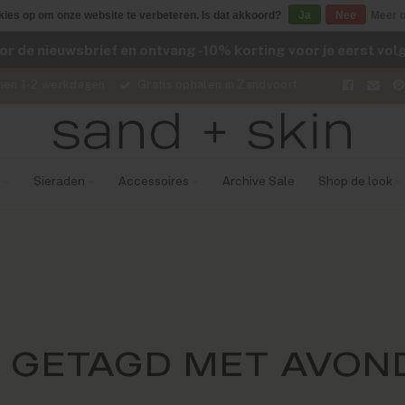
kies op om onze website te verbeteren. Is dat akkoord?
Ja
Nee
Meer o
voor de nieuwsbrief en ontvang -10% korting voor je eerst vo
nen 1-2 werkdagen
Gratis ophalen in Zandvoort
Sieraden
Accessoires
Archive Sale
Shop de look
 GETAGD MET AVOND