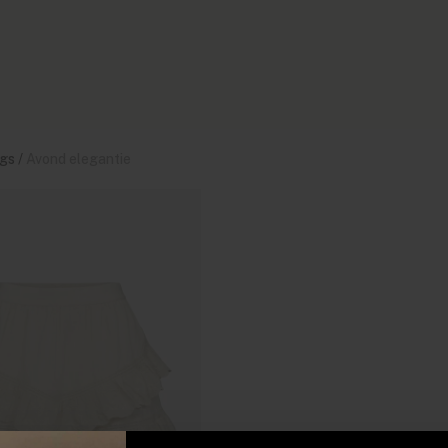
gs
/
Avond elegantie