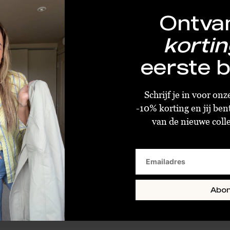
Ontva
kortin
eerste b
Sofie Schnoor Skirt Off White
€43,98
€109,95
Schrijf je in voor on
-10% korting en jij ben
Size : S
van de nieuwe collec
Abo