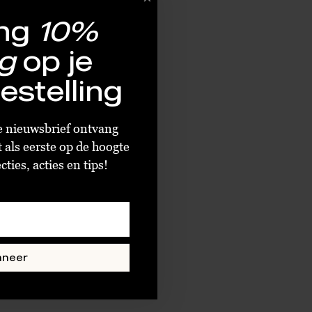
ng
10%
g
op je
estelling
ze nieuwsbrief ontvang
t als eerste op de hoogte
ties, acties en tips!
nneer