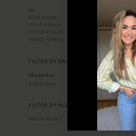
All
€0,00
-
€50,00
€50,00
-
€100,00
€100,00
-
€150,00
€150,00
-
€150,00
FILTER BY BRANDS
Alle merken
Sofie Schnoor
FILTER BY KLEUREN
Wit/ Off White
(1)