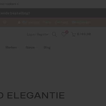
ver cookies »
lgende bestelling!
Mijn account
Home
Over ons
Winkelwagen
0
0
/
€0,00
Login / Register
Merken
Nieuw
Blog
 ELEGANTIE