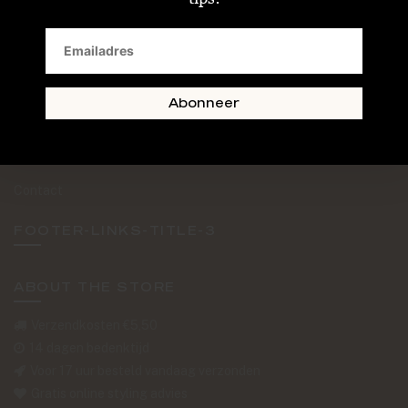
SAND + SKIN
The Journal
Routebeschrijving
Abonneer
Retourformulier
Over Ons
Contact
FOOTER-LINKS-TITLE-3
ABOUT THE STORE
Verzendkosten €5,50
14 dagen bedenktijd
Voor 17 uur besteld vandaag verzonden
Gratis online styling advies