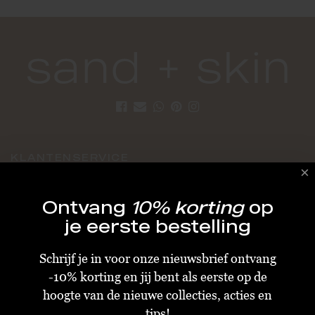
KLANTENSERVICE
Algemene Voorwaarden
Ontvang
10% korting
op
Bestellen & Verzenden
je eerste bestelling
Betalen
Schrijf je in voor onze nieuwsbrief ontvang
Retourneren
-10% korting en jij bent als eerste op de
Disclaimer
hoogte van de nieuwe collecties, acties en
Privacy & Cookiebeleid
tips!