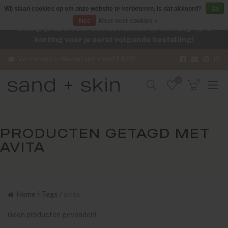
Wij slaan cookies op om onze website te verbeteren. Is dat akkoord?
Ja
Nee
Meer over cookies »
Schrijf je nu in voor de nieuwsbrief en ontvang -10%
korting voor je eerst volgende bestelling!
Verzenden in Nederland vanaf €4,95
0
0
PRODUCTEN GETAGD MET
AVITA
Home
/
Tags
/
avita
Geen producten gevonden!...