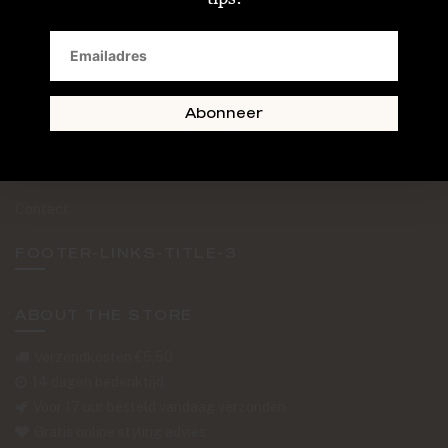
SAND + SKIN
The Journal
Routebeschrijving
Abonneer
Retourformulier
Over Ons
Contact
FOOTER-LINKS-TITLE-3
ABOUT THE STORE
Verzendkosten €5,50
14 dagen bedenktijd
Voor 17 uur besteld vandaag verzonden
Gratis online styling advies