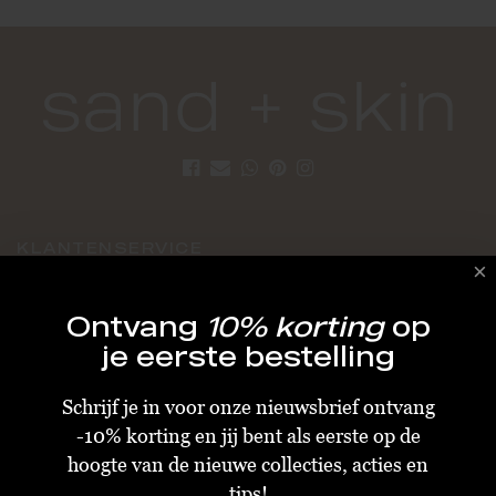
KLANTENSERVICE
Algemene Voorwaarden
Ontvang
10% korting
op
Bestellen & Verzenden
je eerste bestelling
Betalen
Schrijf je in voor onze nieuwsbrief ontvang
Retourneren
-10% korting en jij bent als eerste op de
Disclaimer
hoogte van de nieuwe collecties, acties en
Privacy & Cookiebeleid
tips!