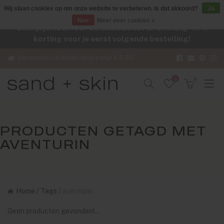
Wij slaan cookies op om onze website te verbeteren. Is dat akkoord?
Ja
Nee
Meer over cookies »
Schrijf je nu in voor de nieuwsbrief en ontvang -10%
korting voor je eerst volgende bestelling!
Verzenden in Nederland vanaf €4,95
0
0
PRODUCTEN GETAGD MET
AVENTURIN
Home
/
Tags
/
aventurin
Geen producten gevonden!...